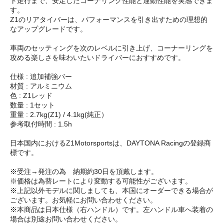
ト走行まで、安定したコーナリング性能と運動性能を実感できま
す。
Z1のリアタイバーは、パフォーマンスを引き出すための理想的
なアップグレードです。
車両のセッティングを次のレベルに引き上げ、コーナーリングを
攻める楽しさを味わいたいドライバーにおすすめです。
仕様 : 追加補強バー
材質 : アルミニウム
色 : Z1レッド
数量 : 1セット
重量 : 2.7kg(Z1) / 4.1kg(純正）
参考取付時間 : 1.5h
日本国内におけるZ1Motorsportsは、DAYTONA Racingの登録商
標です。
※受注→発注の為 納期約30日を頂戴します。
※価格は為替レートにより変動する可能性がございます。
※上記以外モデルに関しましても、本国にオーダーできる場合が
ございます。お気軽にお問い合わせください。
※本商品は日本仕様（右ハンドル）です。左ハンドル車へ装着の
場合は別途お問い合わせください。