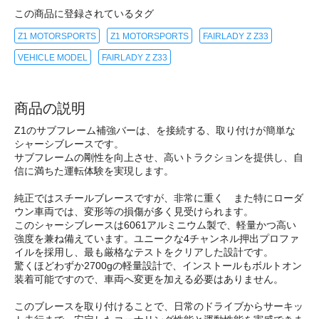
この商品に登録されているタグ
Z1 MOTORSPORTS
Z1 MOTORSPORTS
FAIRLADY Z Z33
VEHICLE MODEL
FAIRLADY Z Z33
商品の説明
Z1のサブフレーム補強バーは、を接続する、取り付けが簡単な
シャーシブレースです。
サブフレームの剛性を向上させ、高いトラクションを提供し、自
信に満ちた運転体験を実現します。
純正ではスチールブレースですが、非常に重く また特にローダ
ウン車両では、変形等の損傷が多く見受けられます。
このシャーシブレースは6061アルミニウム製で、軽量かつ高い
強度を兼ね備えています。ユニークな4チャンネル押出プロファ
イルを採用し、最も厳格なテストをクリアした設計です。
驚くほどわずか2700gの軽量設計で、インストールもボルトオン
装着可能ですので、車両へ変更を加える必要はありません。
このブレースを取り付けることで、日常のドライブからサーキッ