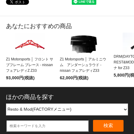
あなたにおすすめの商品
DRM(DAYT
Z1 Motorsports │ フロント サ
Z1 Motorsports │ アルミニウ
REST&MO
ブフレーム ブレース - nissan
ム アンダーシュラウド -
ナ for Z33
フェアレディZ Z33
nissan フェアレディZ33
5,800円(
93,000円(税抜)
62,000円(税抜)
ほかの商品を探す
検索