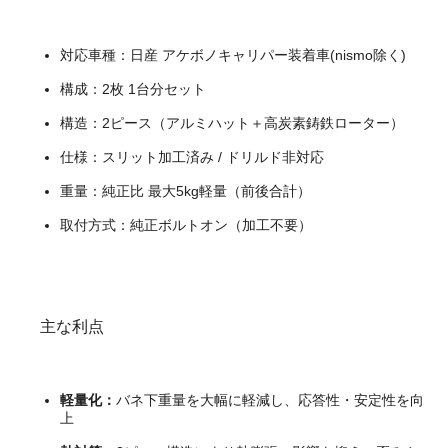
対応車種：日産 アケボノキャリパー装着車(nismo除く)
構成：2枚 1台分セット
構造：2ピース（アルミハット＋高炭素鋳鉄ローター）
仕様：スリット加工済み / ドリルド非対応
重量：純正比 最大5kg軽量（前後合計）
取付方式：純正ボルトオン（加工不要）
主な利点
軽量化：
バネ下重量を大幅に軽減し、応答性・安定性を向
上