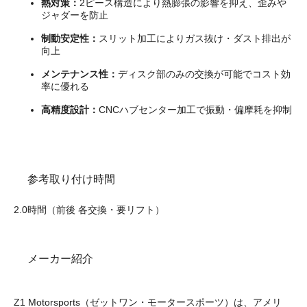
熱対策：
2ピース構造により熱膨張の影響を抑え、歪みや
ジャダーを防止
制動安定性：
スリット加工によりガス抜け・ダスト排出が
向上
メンテナンス性：
ディスク部のみの交換が可能でコスト効
率に優れる
高精度設計：
CNCハブセンター加工で振動・偏摩耗を抑制
参考取り付け時間
2.0時間（前後 各交換・要リフト）
メーカー紹介
Z1 Motorsports（ゼットワン・モータースポーツ）は、アメリ