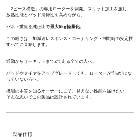
「2ピース構造」の専用ローターを開発。スリット加工を施し、
放熱性能とパッド清掃性を高めながら、
バネ下重量を純正比で
最大5kg軽量化
。
この軽さは、加減速レスポンス・コーナリング・制動時の安定性
すべてに直結します。
通勤からサーキットまでZで走る全ての人へ。
パッドやタイヤをアップグレードしても、ローターが“詰め”にな
っていない方へ。
機能の本質を知るオーナーにこそ、見えない性能を届けたい──
そんな思いでこの製品は設計されています。
製品仕様