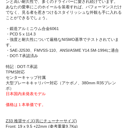
ンと高い耐久性で、多くのドライバーに愛され続けています。
あなたの愛車にこのホイールを装着すれば、パフォーマンスだけ
でなく、見る者を惹きつけるスタイリッシュな外観も手に入れる
ことができるでしょう。
・鍛造アルミニウム合金6061
・PCD 5 x 114.3
・強度と耐久性について厳格なNISMO基準でテストされていま
す。
・SAE-J2530、FMVSS-110、ANSI/ASME Y14.5M-1994に適合
・DOT-T承認済み
特記 : DOT-T承認
TPMS対応
センターキャップ付属
大型ブレーキキャリパー対応（アケボノ、380mm R35ブレン
ボ）
日本国内未発表モデル
価格は１本単価です。
Z33 推奨サイズ(共にチューナーサイズ)
Front: 19 x 9.5 +22mm (参考重量9.7Kg)