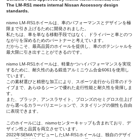
The LM-RS1 meets internal Nissan Accessory design
standards.
nismo LM-RS1ホイールは、車のパフォーマンスとデザインを極
限まで引き上げるために開発されました。
私たちは、車を単なる移動手段ではなく、ドライバーと車とのつ
ながりを深めるためのパートナーと考えています。
だからこそ、最高品質のホイールを提供し、車のポテンシャルを
最大限に引き出すことができるのです。
nismo LM-RS1ホイールは、軽量かつハイパフォーマンスを実現
するために、耐久性のある鍛造アルミニウム合金6061を使用し
ています。
この素材選びと精密な加工により、スポーツ走行から日常のドラ
イブまで、あらゆるシーンで優れた走行性能と耐久性を発揮しま
す。
また、ブラック、アンスラサイト、ブロンズのセミグロス仕上げ
から選べるカラーバリエーションで、スタイリングの個性も自由
に表現できます。
このホイールには、nismoセンターキャップも含まれており、デ
ザイン性と品質を両立させています。
2022年SEMAでデビューしたLM-RS1ホイールは、独自のデザイ