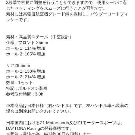
2段階で容易に調整を行うことができますので、使用シーンに応
じたセッティングをスムーズに行うことが可能です。
素材には高強度航空機グレード鋼を採用し、パウダーコートフィ
ッシュです。
素材：高品質スチール（中空設計）
仕様 : フロント 35mm
ホール 1: 114% 増加
ホール 2: 165% 増加
リア28.5mm
ホール 1: 138% 増加
ホール 2: 214% 増加
数量 : 1セット
特記 : ボルトオン装着
参考取付時間 : 3.0h
※本商品は日本仕様（右ハンドル）です。左ハンドル車へ装着の
場合は別途お問い合わせください。
日本国内におけるZ1 Motorsports及びZ1モータースポーツは、
DAYTONA Racingの登録商標です。
※受注→発注の為 納期約30日を頂戴します。