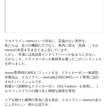
スカイライン nismoという存在に、妥協のない美学を。
私たちは、走りの機能だけでなく、車内に宿る「質感」こそが
nismoの本質を引き立てると信じています。
しかし、市場には高品質インテリアパーツがあまりに少ない。
だからこそ、ドライカーボンの素材美を纏ったこのバックシェル
を作りました。
nismo専用RECAROにフィットする、ドライカーボン一体成型。
本製品は、スカイライン nismo純正RECAROシート専用に設計
されたバックシェルです。
軽量かつ高剛性なドライカーボン（Dry Carbon）を採用し、ミ
ルスペッククラスの織り目と精密な曲面を実現。
ドアを開けた瞬間の景色に息を呑め、スカイライン nismoの走り
にふさわしい、静かな迫力を。