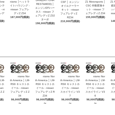
DRM(DAYTONA
 Ame
nismo │ヘットラ
Z1 Motorsports │
Z1 
CSF │ エンジン
REST&MOD) │
インテ
イトハウジング -
CSC 作動変換キ
鍛
オイルクーラー
エンジンEFIハー
 ni
nissan フェアレ
ット - nissan フ
ッパ
キット - nissan
ネス - nissan フ
アレデ
ディZ Z34
ェアレディZ Z34
ss
フェアレディZ
ェアレディZ Z32
4
187,000円(税抜)
155,000円(税抜)
RZ34
ターボ
税抜)
14
210,000円(税抜)
198,000円(税抜)
 Nor
nismo Nor
nismo Nor
nismo Nor
nismo Nor
 LM-
th America │ LM-
th America │ LM-
th America │ LM-
th America │ LM-
th 
トホ
RS6 キャストホ
RS6 キャストホ
RS6 キャストホ
RS6 キャストホ
R
san
イール - nissan
イール - nissan
イール - nissan
イール - nissan
イー
 Z
フェアレディZ Z
フェアレディZ R
スカイライン V3
スカイライン V3
スカ
34
Z34
7
6
税抜)
98,000円(税抜)
98,000円(税抜)
98,000円(税抜)
98,000円(税抜)
98
〜
〜
〜
〜