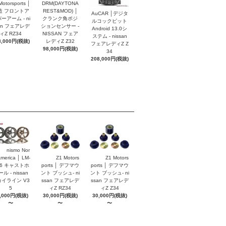
Motorsports │
DRM(DAYTONA
造 フロントア
REST&MOD) │
AuCAR │デジタ
ーアーム - ni
クランク角ポジ
ルコックピット
an フェアレデ
ションセンサー -
Android 13.0シ
ィZ RZ34
NISSAN フェア
ステム - nissan
8,000円(税抜)
レディZ Z32
フェアレディZ Z
98,000円(税抜)
34
208,000円(税抜)
nismo Nor
America │ LM-
Z1 Motors
Z1 Motors
S6 キャストホ
ports │ デフマウ
ports │ デフマウ
ル - nissan
ント ブッシュ- ni
ント ブッシュ- ni
イライン V3
ssan フェアレデ
ssan フェアレデ
5
ィZ RZ34
ィZ Z34
,000円(税抜)
30,000円(税抜)
30,000円(税抜)
〜
〜
〜