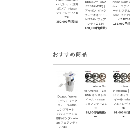
DRM(DAYTONA
nismo North
e / ビレット 燃料
REST&MOD) │
rica │ エア
ポンプ - nissan
アケボノ ビッグ
ークシステム -
フェアレディZ R
ブレーキキット -
ssan フェ
Z34
NISSAN フェア
ィZ RZ3
350,000円(税抜)
レディZ Z34
189,000円(
470,000円(税抜)
おすすめ商品
nismo Nor
nismo
th America │ LM-
th America │
RS6 キャストホ
RS6 キャス
DeatschWerks
イール - nissan
イール - nis
（デッチワーク
フェアレディZ Z
フェアレディZ
ス） │ DW400
33
32
コンプリート
98,000円(税抜)
98,000円(
パフォーマンス
〜
〜
燃料ポンプ - niss
an フェアレディ
Z Z33