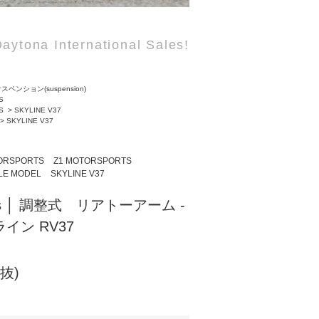
aytona International Sales!
スペンション(suspension)
S
S
>
SKYLINE V37
>
SKYLINE V37
ORSPORTS
Z1 MOTORSPORTS
LE MODEL
SKYLINE V37
orts │ 調整式 リアトーアーム -
ライン RV37
税抜)