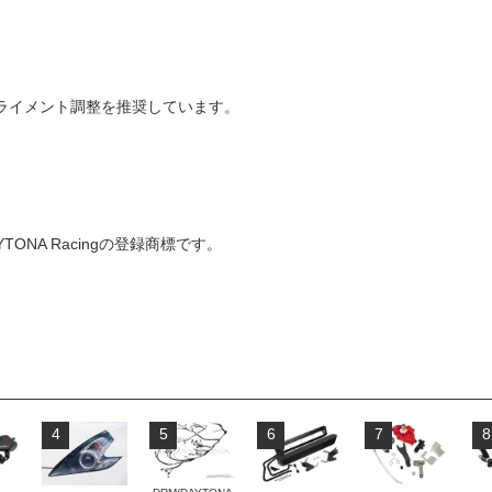
アライメント調整を推奨しています。
YTONA Racingの登録商標です。
4
5
6
7
8