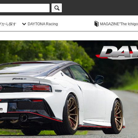
プから探す
DAYTONA Racing
MAGAZINE"The Ichigoic