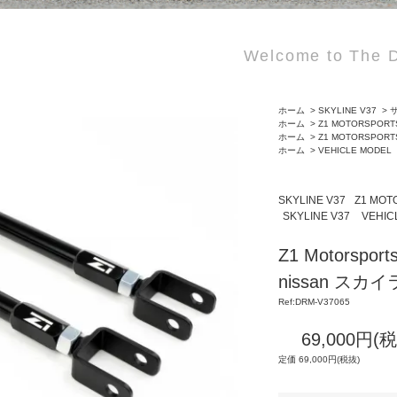
Welcome to The D
ホーム
>
SKYLINE V37
>
サ
ホーム
>
Z1 MOTORSPORT
ホーム
>
Z1 MOTORSPORT
ホーム
>
VEHICLE MODEL
SKYLINE V37
Z1 MOT
SKYLINE V37
VEHIC
Z1 Motorsp
nissan スカイ
Ref:DRM-V37065
69,000円(
定価 69,000円(税抜)