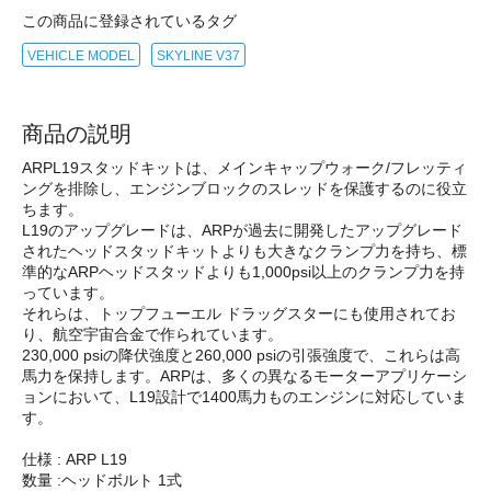
この商品に登録されているタグ
VEHICLE MODEL
SKYLINE V37
商品の説明
ARPL19スタッドキットは、メインキャップウォーク/フレッティ
ングを排除し、エンジンブロックのスレッドを保護するのに役立
ちます。
L19のアップグレードは、ARPが過去に開発したアップグレード
されたヘッドスタッドキットよりも大きなクランプ力を持ち、標
準的なARPヘッドスタッドよりも1,000psi以上のクランプ力を持
っています。
それらは、トップフューエル ドラッグスターにも使用されてお
り、航空宇宙合金で作られています。
230,000 psiの降伏強度と260,000 psiの引張強度で、これらは高
馬力を保持します。ARPは、多くの異なるモーターアプリケーシ
ョンにおいて、L19設計で1400馬力ものエンジンに対応していま
す。
仕様 : ARP L19
数量 :ヘッドボルト 1式