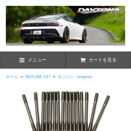
メニュー
カートを見る
ホーム
>
SKYLINE V37
>
エンジン（engine)