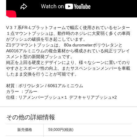
V３７系FR-Lプラットフォームで幅広く使用されているセンター
１点マウントブッシュは、動作時のネジレに大変弱く多くの車両
がブッシュの破損を引き起こしています。
Z1デフマウントブッシュは、 80a durometerポリウレタンと
A6016アルミニウムの複合素材から構成されている純正リプレイ
スメント型の新開発ブッシュです。
純正を上回る硬度とデザインにより、様々なシーンに置いてのり
やすさとスポーツ性の向上、またサスペンションメンバーを車載
したまま交換を行うことが可能です。
材質 : ポリウレタン / 6061アルミニウム
カラー ：ブルー
仕様 : リアメンバーブッシュ×１ デフキャリアブッシュ×2
その他の詳細情報
販売価格
59,000円(税抜)