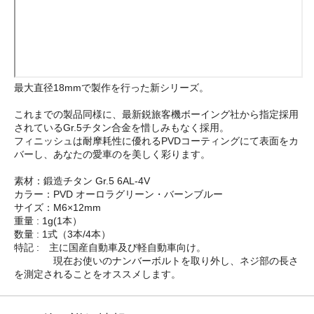
最大直径18mmで製作を行った新シリーズ。
これまでの製品同様に、最新鋭旅客機ボーイング社から指定採用
されているGr.5チタン合金を惜しみもなく採用。
フィニッシュは耐摩耗性に優れるPVDコーティングにて表面をカ
バーし、あなたの愛車のを美しく彩ります。
素材：鍛造チタン Gr.5 6AL-4V
カラー：PVD オーロラグリーン・バーンブルー
サイズ：M6×12mm
重量 : 1g(1本）
数量 : 1式（3本/4本）
特記 : 主に国産自動車及び軽自動車向け。
現在お使いのナンバーボルトを取り外し、ネジ部の長さ
を測定されることをオススメします。