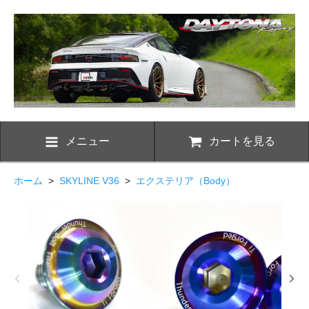
メニュー
カートを見る
ホーム
>
SKYLINE V36
>
エクステリア（Body）