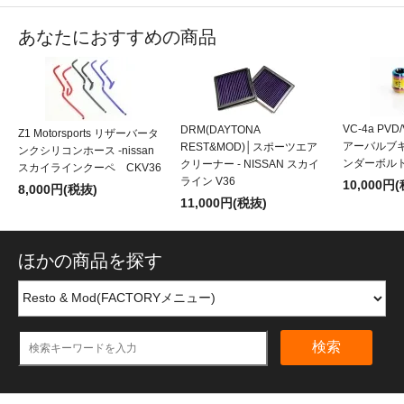
あなたにおすすめの商品
VC-4a PVD
DRM(DAYTONA
Z1 Motorsports リザーバータ
アーバルブキ
REST&MOD)│スポーツエア
ンクシリコンホース -nissan
ンダーボル
クリーナー - NISSAN スカイ
スカイラインクーペ CKV36
ライン V36
10,000円
8,000円(税抜)
11,000円(税抜)
ほかの商品を探す
検索