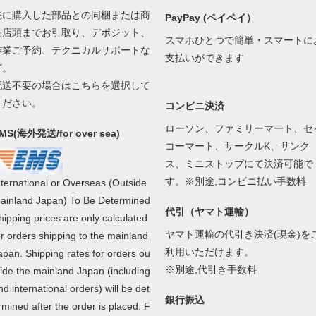
先に購入した部品との同梱または商
PayPay (ペイペイ）
品店頭までお引取り、デポジット、
スマホひとつで簡単・スマートに
作業ご予約、テクニカルサポートな
支払いができます
ど。
配送不要の場合はこちらを選択して
ください。
コンビニ決済
ローソン、ファミリーマート、セ
MS(海外発送/for over sea)
コーマート、サークルK、サンク
ス、ミニストップにて決済可能で
す。※別途,コンビニ払い手数料
nternational or Overseas (Outside
ainland Japan) To Be Determined
代引（ヤマト運輸）
hipping prices are only calculated
ヤマト運輸の代引き決済(現金)を
or orders shipping to the mainland
利用いただけます。
apan. Shipping rates for orders ou
※別途,代引き手数料
side the mainland Japan (including
nd international orders) will be det
銀行振込
rmined after the order is placed. F