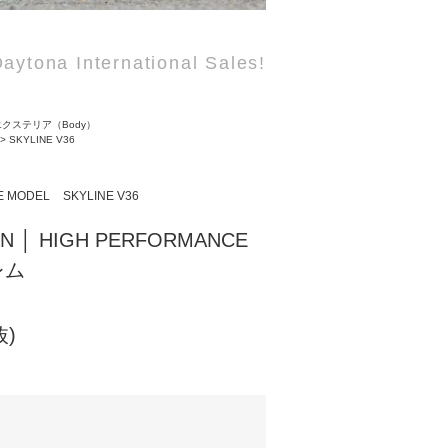
aytona International Sales!
エクステリア（Body）
>
SKYLINE V36
E MODEL
SKYLINE V36
AN │ HIGH PERFORMANCE
レム
抜)