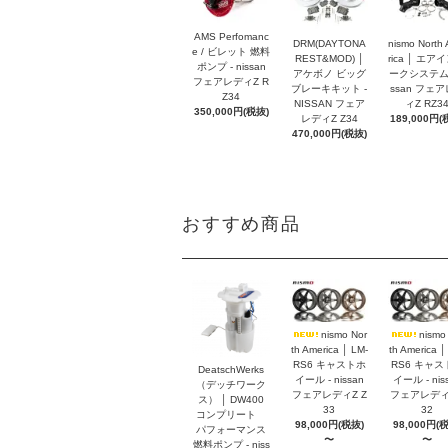
AMS Perfomanc
DRM(DAYTONA
nismo North
e / ビレット 燃料
REST&MOD) │
rica │ エア
ポンプ - nissan
アケボノ ビッグ
ークシステム -
フェアレディZ R
ブレーキキット -
ssan フェ
Z34
NISSAN フェア
ィZ RZ3
350,000円(税抜)
レディZ Z34
189,000円(
470,000円(税抜)
おすすめ商品
nismo Nor
nismo
th America │ LM-
th America │
RS6 キャストホ
RS6 キャス
DeatschWerks
イール - nissan
イール - nis
（デッチワーク
フェアレディZ Z
フェアレディZ
ス） │ DW400
33
32
コンプリート
98,000円(税抜)
98,000円(
パフォーマンス
〜
〜
燃料ポンプ - niss