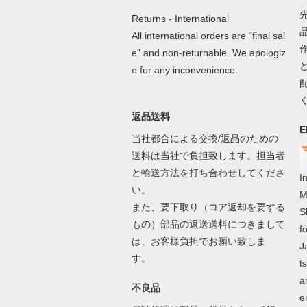
Returns - International
All international orders are “final sal
e” and non-returnable. We apologiz
e for any inconvenience.
返品送料
E
当社都合による交換/返品のための
送料は当社で負担致します。担当者
と輸送方法を打ち合わせしてくださ
I
い。
M
また、要下取り（コア返却を要する
S
もの）部品の返送送料につきまして
f
は、お客様負担でお願い致しま
J
す。
t
a
不良品
e