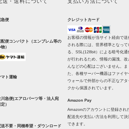
配送・送料について
支払い方法について
宅急便
クレジットカード
お客様の情報が当サイト経由で送
宅配便コンパクト（エンブレム等の
される際には、世界標準となって
小物）
る、SSL(128bit）による暗号化通
が行われるため、情報の漏洩、改
んなどの心配はございません。ま
た、各種サーバー機器はファイヤ
ヤマト運輸
ウォールで外部からの不正なアタ
クから保護されています。
佐川急便(エアロパーツ等・法人宛
Amazon Pay
限定）
Amazonのアカウントに登録され
配送先や支払い方法を利用して決
できます。
配送不要・同梱希望・ダウンロード