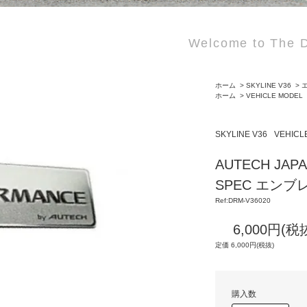
Welcome to The D
ホーム
>
SKYLINE V36
>
ホーム
>
VEHICLE MODEL
SKYLINE V36
VEHICL
AUTECH JAP
SPEC エンブ
Ref:DRM-V36020
6,000円(税
定価 6,000円(税抜)
購入数