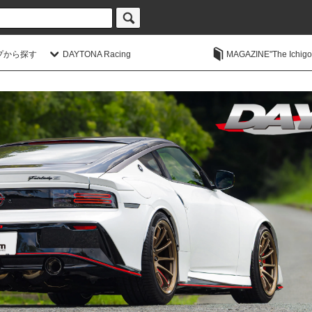
プから探す
DAYTONA Racing
MAGAZINE"The Ichigoic