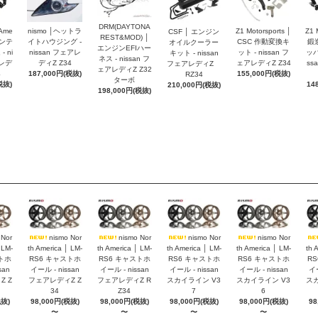
DRM(DAYTONA
 Ame
nismo │ヘットラ
Z1 Motorsports │
Z1 
CSF │ エンジン
REST&MOD) │
インテ
イトハウジング -
CSC 作動変換キ
鍛
オイルクーラー
エンジンEFIハー
 ni
nissan フェアレ
ット - nissan フ
ッパ
キット - nissan
ネス - nissan フ
アレデ
ディZ Z34
ェアレディZ Z34
ss
フェアレディZ
ェアレディZ Z32
4
187,000円(税抜)
155,000円(税抜)
RZ34
ターボ
税抜)
14
210,000円(税抜)
198,000円(税抜)
 Nor
nismo Nor
nismo Nor
nismo Nor
nismo Nor
 LM-
th America │ LM-
th America │ LM-
th America │ LM-
th America │ LM-
th 
トホ
RS6 キャストホ
RS6 キャストホ
RS6 キャストホ
RS6 キャストホ
R
san
イール - nissan
イール - nissan
イール - nissan
イール - nissan
イー
 Z
フェアレディZ Z
フェアレディZ R
スカイライン V3
スカイライン V3
スカ
34
Z34
7
6
税抜)
98,000円(税抜)
98,000円(税抜)
98,000円(税抜)
98,000円(税抜)
98
〜
〜
〜
〜