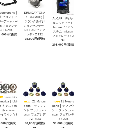
Motorsports │
DRM(DAYTONA
造 フロントア
REST&MOD) │
AuCAR │デジタ
ーアーム - ni
クランク角ポジ
ルコックピット
an フェアレデ
ションセンサー -
Android 13.0シ
ィZ RZ34
NISSAN フェア
ステム - nissan
8,000円(税抜)
レディZ Z32
フェアレディZ Z
98,000円(税抜)
34
208,000円(税抜)
nismo Nor
America │ LM-
Z1 Motors
Z1 Motors
S6 キャストホ
ports │ デフマウ
ports │ デフマウ
ル - nissan
ント ブッシュ- ni
ント ブッシュ- ni
イライン V3
ssan フェアレデ
ssan フェアレデ
5
ィZ RZ34
ィZ Z34
,000円(税抜)
30,000円(税抜)
30,000円(税抜)
〜
〜
〜