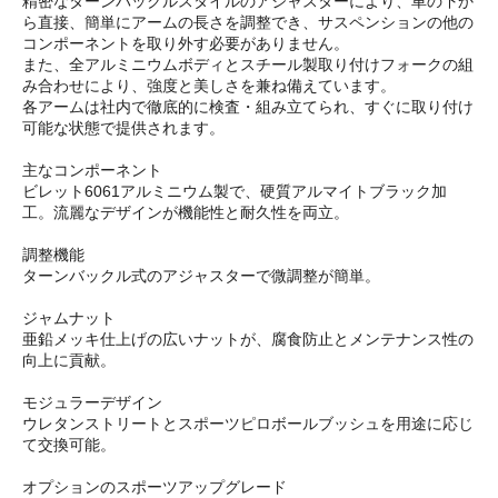
精密なターンバックルスタイルのアジャスターにより、車の下か
ら直接、簡単にアームの長さを調整でき、サスペンションの他の
コンポーネントを取り外す必要がありません。
また、全アルミニウムボディとスチール製取り付けフォークの組
み合わせにより、強度と美しさを兼ね備えています。
各アームは社内で徹底的に検査・組み立てられ、すぐに取り付け
可能な状態で提供されます。
主なコンポーネント
ビレット6061アルミニウム製で、硬質アルマイトブラック加
工。流麗なデザインが機能性と耐久性を両立。
調整機能
ターンバックル式のアジャスターで微調整が簡単。
ジャムナット
亜鉛メッキ仕上げの広いナットが、腐食防止とメンテナンス性の
向上に貢献。
モジュラーデザイン
ウレタンストリートとスポーツピロボールブッシュを用途に応じ
て交換可能。
オプションのスポーツアップグレード