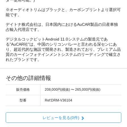
ター使用可能。)
※オーディオトリムはブラックと、カーボンプリントより選択可
能です。
デイトナ株式会社は、日本国内におけるAuCAR製品の日産車独
占輸入代理店です。
デジタルコックピットAndroid 11.0システムの製造元であ
る"AuCAR社"は、中国のシリコンバレーと言われる深センにあ
り、超近代的な施設で開発され、製造されており、プレミアム品
質のカーインフォテインメントシステムのリーディングで確立さ
れたブランドです。
その他の詳細情報
販売価格
208,000円(税抜) 〜 265,000円(税抜)
型番
Ref:DRM-V36104
レビューを見る(0件)