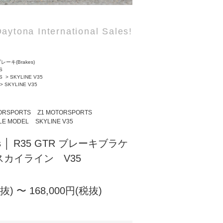
aytona International Sales!
レーキ(Brakes)
S
S
>
SKYLINE V35
>
SKYLINE V35
ORSPORTS
Z1 MOTORSPORTS
LE MODEL
SKYLINE V35
orts │ R35 GTR ブレーキブラケ
an スカイライン V35
税抜) 〜 168,000円(税抜)