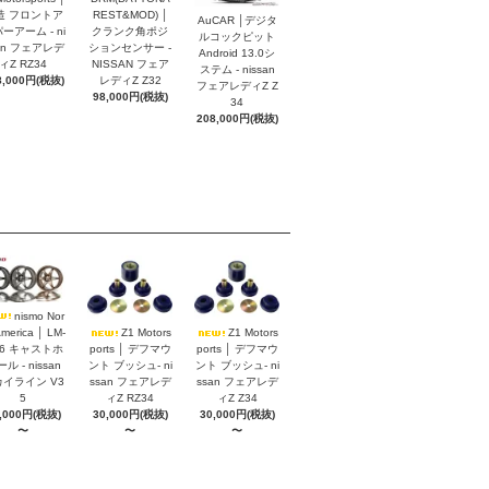
造 フロントア
REST&MOD) │
AuCAR │デジタ
ーアーム - ni
クランク角ポジ
ルコックピット
an フェアレデ
ションセンサー -
Android 13.0シ
ィZ RZ34
NISSAN フェア
ステム - nissan
8,000円(税抜)
レディZ Z32
フェアレディZ Z
98,000円(税抜)
34
208,000円(税抜)
nismo Nor
America │ LM-
Z1 Motors
Z1 Motors
S6 キャストホ
ports │ デフマウ
ports │ デフマウ
ル - nissan
ント ブッシュ- ni
ント ブッシュ- ni
イライン V3
ssan フェアレデ
ssan フェアレデ
5
ィZ RZ34
ィZ Z34
,000円(税抜)
30,000円(税抜)
30,000円(税抜)
〜
〜
〜