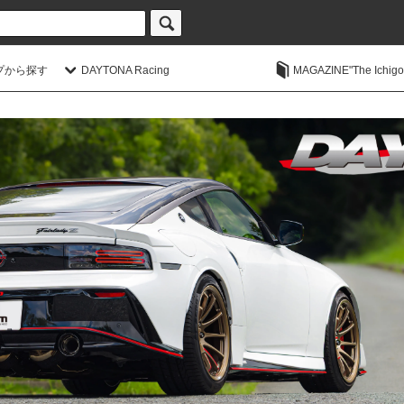
プから探す
DAYTONA Racing
MAGAZINE"The Ichigoic