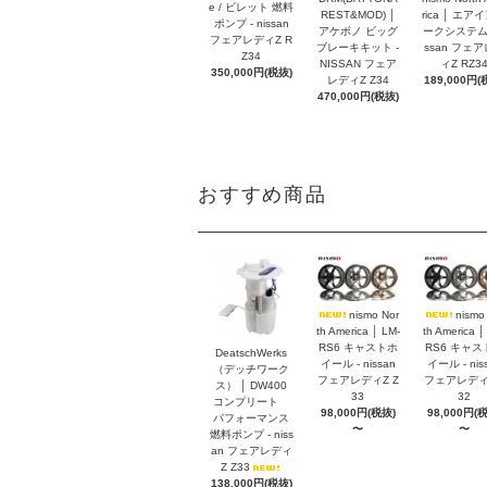
e / ビレット 燃料
REST&MOD) │
rica │ エア
ポンプ - nissan
アケボノ ビッグ
ークシステム -
フェアレディZ R
ブレーキキット -
ssan フェ
Z34
NISSAN フェア
ィZ RZ3
350,000円(税抜)
レディZ Z34
189,000円(
470,000円(税抜)
おすすめ商品
nismo Nor
nismo
th America │ LM-
th America │
RS6 キャストホ
RS6 キャス
DeatschWerks
イール - nissan
イール - nis
（デッチワーク
フェアレディZ Z
フェアレディZ
ス） │ DW400
33
32
コンプリート
98,000円(税抜)
98,000円(
パフォーマンス
〜
〜
燃料ポンプ - niss
an フェアレディ
Z Z33
138,000円(税抜)