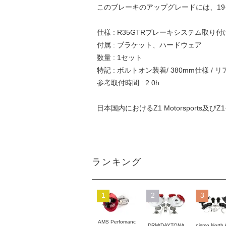
このブレーキのアップグレードには、1
仕様 : R35GTRブレーキシステム取
付属 : ブラケット、ハードウェア
数量 : 1セット
特記 : ボルトオン装着/ 380mm仕様 
参考取付時間 : 2.0h
日本国内におけるZ1 Motorsports及び
ランキング
1
2
3
AMS Perfomanc
DRM(DAYTONA
nismo North