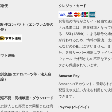
宅急便
クレジットカード
お客様の情報が当サイト経由で送
宅配便コンパクト（エンブレム等の
される際には、世界標準となって
小物）
る、SSL(128bit）による暗号化通
が行われるため、情報の漏洩、改
んなどの心配はございません。ま
た、各種サーバー機器はファイヤ
ヤマト運輸
ウォールで外部からの不正なアタ
クから保護されています。
佐川急便(エアロパーツ等・法人宛
Amazon Pay
限定）
Amazonのアカウントに登録され
配送先や支払い方法を利用して決
できます。
配送不要・同梱希望・ダウンロード
先に購入した部品との同梱または商
PayPay (ペイペイ）