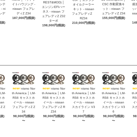
REST&MOD) │
インテ
イトハウジング -
CSC 作動変換キ
鍛
オイルクーラー
エンジンEFIハー
 ni
nissan フェアレ
ット - nissan フ
ッパ
キット - nissan
ネス - nissan フ
アレデ
ディZ Z34
ェアレディZ Z34
ss
フェアレディZ
ェアレディZ Z32
4
187,000円(税抜)
155,000円(税抜)
RZ34
ターボ
税抜)
14
210,000円(税抜)
198,000円(税抜)
 Nor
nismo Nor
nismo Nor
nismo Nor
nismo Nor
 LM-
th America │ LM-
th America │ LM-
th America │ LM-
th America │ LM-
th 
トホ
RS6 キャストホ
RS6 キャストホ
RS6 キャストホ
RS6 キャストホ
R
san
イール - nissan
イール - nissan
イール - nissan
イール - nissan
イー
 Z
フェアレディZ Z
フェアレディZ R
スカイライン V3
スカイライン V3
スカ
34
Z34
7
6
税抜)
98,000円(税抜)
98,000円(税抜)
98,000円(税抜)
98,000円(税抜)
98
〜
〜
〜
〜