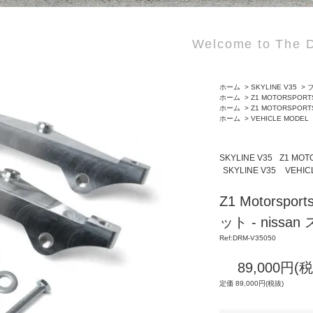
Welcome to The D
ホーム
>
SKYLINE V35
>
ブ
ホーム
>
Z1 MOTORSPORT
ホーム
>
Z1 MOTORSPORT
ホーム
>
VEHICLE MODEL
SKYLINE V35
Z1 MOT
SKYLINE V35
VEHIC
Z1 Motorsp
ット - niss
Ref:DRM-V35050
89,000円(
定価 89,000円(税抜)