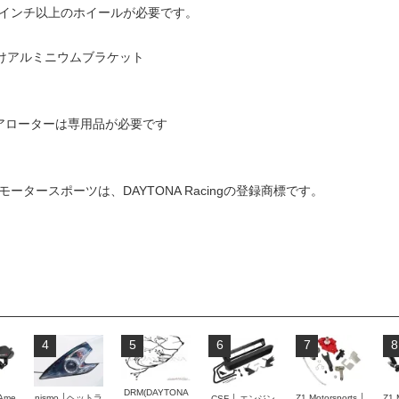
9インチ以上のホイールが必要です。
り付けアルミニウムブラケット
/ リアローターは専用品が必要です
Z1モータースポーツは、DAYTONA Racingの登録商標です。
4
5
6
7
8
DRM(DAYTONA
 Ame
nismo │ヘットラ
Z1 Motorsports │
Z1 
CSF │ エンジン