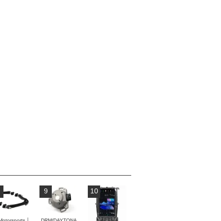
9
10
Motorsports │
DRM(DAYTONA