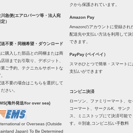
クから保護されています。
佐川急便(エアロパーツ等・法人宛
Amazon Pay
限定）
Amazonのアカウントに登録され
配送先や支払い方法を利用して決
できます。
配送不要・同梱希望・ダウンロード
先に購入した部品との同梱または商
PayPay (ペイペイ）
品店頭までお引取り、デポジット、
スマホひとつで簡単・スマートに
作業ご予約、テクニカルサポートな
支払いができます
ど。
配送不要の場合はこちらを選択して
ください。
コンビニ決済
ローソン、ファミリーマート、セ
MS(海外発送/for over sea)
コーマート、サークルK、サンク
ス、ミニストップにて決済可能で
す。※別途,コンビニ払い手数料
nternational or Overseas (Outside
ainland Japan) To Be Determined