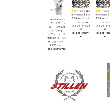
nismo Nor
nismo
th America │ LM-
th America │
RS6 キャストホ
RS6 キャス
DeatschWerks
イール - nissan
イール - nis
（デッチワーク
フェアレディZ Z
フェアレディZ
ス） │ DW400
33
32
コンプリート
98,000円(税抜)
98,000円(
パフォーマンス
〜
〜
燃料ポンプ - niss
an フェアレディ
Z Z33
138,000円(税抜)