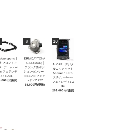
9
10
Motorsports │
DRM(DAYTONA
造 フロントア
REST&MOD) │
AuCAR │デジタ
ーアーム - ni
クランク角ポジ
ルコックピット
an フェアレデ
ションセンサー -
Android 13.0シ
ィZ RZ34
NISSAN フェア
ステム - nissan
8,000円(税抜)
レディZ Z32
フェアレディZ Z
98,000円(税抜)
34
208,000円(税抜)