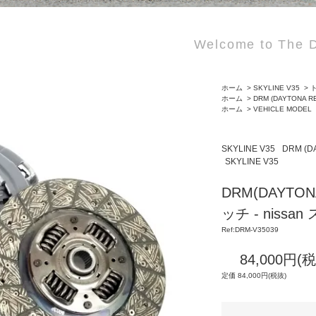
Welcome to The D
ホーム
>
SKYLINE V35
>
ト
ホーム
>
DRM (DAYTONA R
ホーム
>
VEHICLE MODEL
SKYLINE V35
DRM (D
SKYLINE V35
DRM(DAYTO
ッチ - niss
Ref:DRM-V35039
84,000円(
定価 84,000円(税抜)