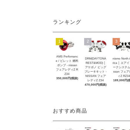
ランキング
1
2
3
AMS Perfomanc
DRM(DAYTONA
nismo North
e / ビレット 燃料
REST&MOD) │
rica │ エア
ポンプ - nissan
アケボノ ビッグ
ークシステム -
フェアレディZ R
ブレーキキット -
ssan フェ
Z34
NISSAN フェア
ィZ RZ3
350,000円(税抜)
レディZ Z34
189,000円(
470,000円(税抜)
おすすめ商品