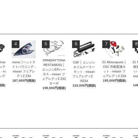
4
5
6
7
8
DRM(DAYTONA
 Ame
nismo │ヘットラ
Z1 Motorsports │
Z1 
CSF │ エンジン
REST&MOD) │
インテ
イトハウジング -
CSC 作動変換キ
鍛
オイルクーラー
エンジンEFIハー
 ni
nissan フェアレ
ット - nissan フ
ッパ
キット - nissan
ネス - nissan フ
アレデ
ディZ Z34
ェアレディZ Z34
ss
フェアレディZ
ェアレディZ Z32
4
187,000円(税抜)
155,000円(税抜)
RZ34
ターボ
税抜)
14
210,000円(税抜)
198,000円(税抜)