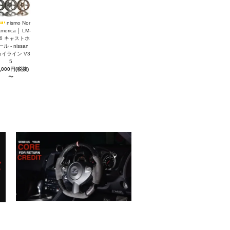
nismo Nor
America │ LM-
S6 キャストホ
ル - nissan
イライン V3
5
,000円(税抜)
〜