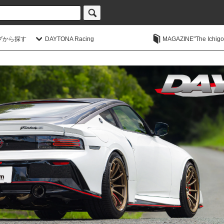
プから探す
DAYTONA Racing
MAGAZINE"The Ichigoic