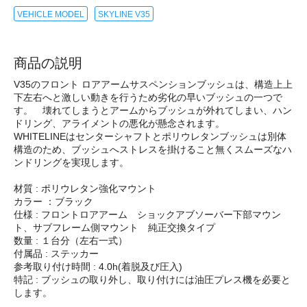
VEHICLE MODEL
SKYLINE V35
商品の説明
V35のフロント ロアアームサスペンションブッシュは、構造上上
下左右へと激しい動きを行うため劣化の早いブッシュの一つで
す。 壊れてしまうとアームからブッシュが外れてしまい、ハン
ドリング、アライメントの悪化が懸念されます。
WHITELINEはセンターシャフトとポリウレタンブッシュは別体
構造のため、ブッシュへストレスを掛けること無くスムーズなハ
ンドリングを実現します。
材質 : ポリウレタン強化マウント
カラー ：ブラック
仕様 : フロントロアアーム ショックアブソーバー下部マウン
ト、サブフレーム側マウント 純正交換タイプ
数量 : １台分（左右一式）
付属品 : ステッカー
参考取り付け時間 : 4.0h(着脱及び圧入)
特記 : ブッシュの取り外し、取り付けには油圧プレス機を必要と
します。