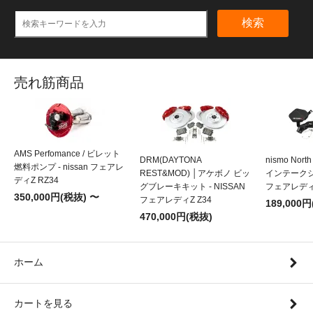
検索
売れ筋商品
AMS Perfomance / ビレット
DRM(DAYTONA
nismo Nort
燃料ポンプ - nissan フェアレ
REST&MOD) │アケボノ ビッ
インテークシス
ディZ RZ34
グブレーキキット - NISSAN
フェアレディZ
350,000円(税抜) 〜
フェアレディZ Z34
189,000
470,000円(税抜)
ホーム
カートを見る