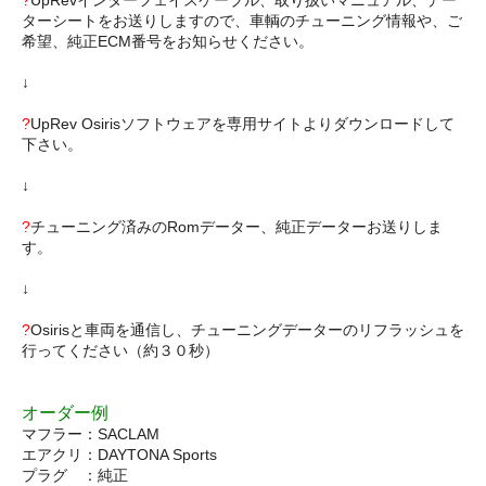
?
UpRevインターフェイスケーブル、取り扱いマニュアル、デー
ターシートをお送りしますので、車輌のチューニング情報や、ご
希望、純正ECM番号をお知らせください。
↓
?
UpRev Osirisソフトウェアを専用サイトよりダウンロードして
下さい。
↓
?
チューニング済みのRomデーター、純正データーお送りしま
す。
↓
?
Osirisと車両を通信し、チューニングデーターのリフラッシュを
行ってください（約３０秒）
オーダー例
マフラー：SACLAM
エアクリ：DAYTONA Sports
プラグ ：純正