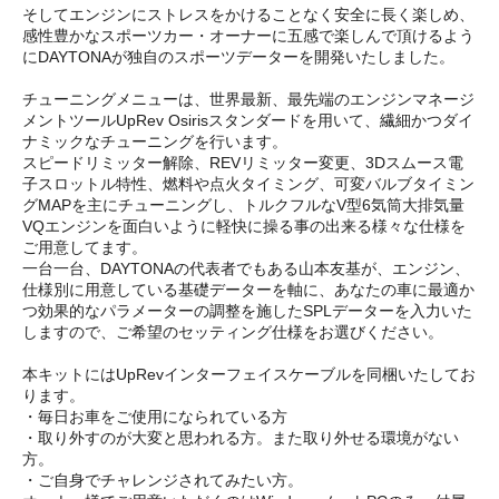
そしてエンジンにストレスをかけることなく安全に長く楽しめ、
感性豊かなスポーツカー・オーナーに五感で楽しんで頂けるよう
にDAYTONAが独自のスポーツデーターを開発いたしました。
チューニングメニューは、世界最新、最先端のエンジンマネージ
メントツールUpRev Osirisスタンダードを用いて、繊細かつダイ
ナミックなチューニングを行います。
スピードリミッター解除、REVリミッター変更、3Dスムース電
子スロットル特性、燃料や点火タイミング、可変バルブタイミン
グMAPを主にチューニングし、トルクフルなV型6気筒大排気量
VQエンジンを面白いように軽快に操る事の出来る様々な仕様を
ご用意してます。
一台一台、DAYTONAの代表者でもある山本友基が、エンジン、
仕様別に用意している基礎データーを軸に、あなたの車に最適か
つ効果的なパラメーターの調整を施したSPLデーターを入力いた
しますので、ご希望のセッティング仕様をお選びください。
本キットにはUpRevインターフェイスケーブルを同梱いたしてお
ります。
・毎日お車をご使用になられている方
・取り外すのが大変と思われる方。また取り外せる環境がない
方。
・ご自身でチャレンジされてみたい方。