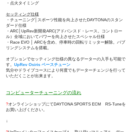
・点火タイミング
セッティング仕様
・チューニング│スポーツ性能を向上させたDAYTONAのスタン
ダード仕様
・ARC│UpRev新開発ARC(アドバンスド・レース。コントロー
ル）全域においてパワーを向上させたスペシャル仕様
・Race EVO │ ARCを含め、停車時の回転リミッター解除。バブ
リングシステムを搭載。
オプションでセッティング仕様の異なるデーターの入手も可能で
す。
UpRev Osiris ベースチューン
気分やドライブコースにより何度でもデーターチェンジを行って
いただくことが出来ます。
コンピューターチューニングの流れ
?
オンラインショップにてDAYTONA SPORTS ECM RS-Tuneを
お買い上げください。
↓