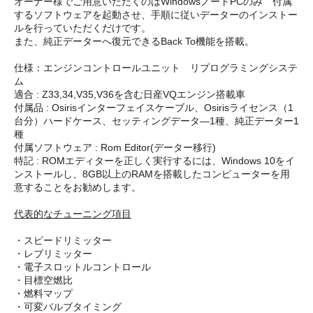
オーナー様でご用意いただくのはWindowsノートPCのみ 付属
するソフトウェアを起動させ、手順に従いデーターのインストー
ルを行っていただくだけです。
また、純正データーへ復元できるBack To機能を搭載。
仕様：エンジンコントロールユニット リプログラミングシステ
ム
適合 : Z33,34,V35,V36を含む日産VQエンジン搭載車
付属品 : Osirisインターフェイスケーブル、Osirisライセンス（1
台分）ハードケース、セッティングデータ―1種、純正データー1
種
付属ソフトウェア : Rom Editor(データー移行)
特記 : ROMエディターを正しく実行するには、Windows 10をイ
ンストールし、8GB以上のRAMを搭載したコンピューターを用
意することをお勧めします。
代表的なチューニング項目
・スピードリミッター
・レブリミッター
・電子スロットルコントロール
・目標空燃比
・燃料マップ
・可変バルブタイミング