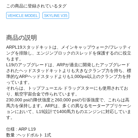
この商品に登録されているタグ
VEHICLE MODEL
SKYLINE V35
商品の説明
ARPL19スタッドキットは、メインキャップウォーク/フレッティ
ングを排除し、エンジンブロックのスレッドを保護するのに役立
ちます。
L19のアップグレードは、ARPが過去に開発したアップグレード
されたヘッドスタッドキットよりも大きなクランプ力を持ち、標
準的なARPヘッドスタッドよりも1,000psi以上のクランプ力を持
っています。
それらは、トップフューエル ドラッグスターにも使用されてお
り、航空宇宙合金で作られています。
230,000 psiの降伏強度と260,000 psiの引張強度で、これらは高
馬力を保持します。ARPは、多くの異なるモーターアプリケーシ
ョンにおいて、L19設計で1400馬力ものエンジンに対応していま
す。
仕様 : ARP L19
数量 :ヘッドボルト 1式