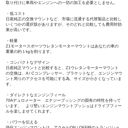
取り付けに車両やエンジンへの一切の加工を必要としません。
・低コスト
日産純正の交換マウントなど、市場に流通する代替製品と比較し
いくつかの選択肢がありますが、そのどれと比較しても費用対効
果が高いです。
・軽量
Z1モータースポーツウレタンモーターマウントはあなたの車の
重量の約１kgを削ります。
・コンパクトなデザイン
日産純正マウントと比較すると、Z1ウレタンモーターマウント
の交換は、A / Cコンプレッサー、ブラケットなど、エンジンマウ
ント周りのアクセスを可能にする為、サイズが小さくなっていま
す。
・ダイレクトなエンジンフィール
70Aデュロメーター エナジーブッシングの固有の特性を持って
います。 より堅いエンジンマウントブッシュはドライブフィー
ルを楽しませてくれます。
・パワーを伝える
強化エンジンマウントは、アクセルON / OFF時のトランジショ