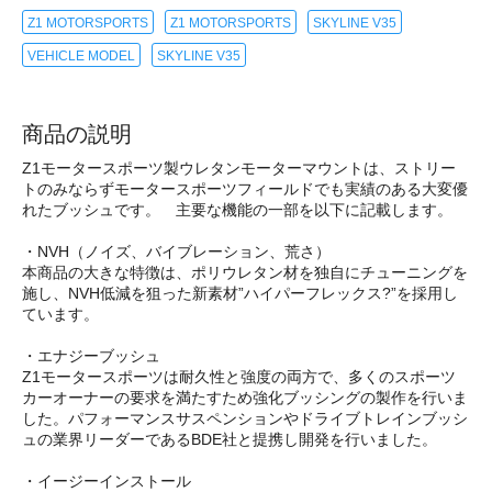
Z1 MOTORSPORTS
Z1 MOTORSPORTS
SKYLINE V35
VEHICLE MODEL
SKYLINE V35
商品の説明
Z1モータースポーツ製ウレタンモーターマウントは、ストリー
トのみならずモータースポーツフィールドでも実績のある大変優
れたブッシュです。 主要な機能の一部を以下に記載します。
・NVH（ノイズ、バイブレーション、荒さ）
本商品の大きな特徴は、ポリウレタン材を独自にチューニングを
施し、NVH低減を狙った新素材”ハイパーフレックス?”を採用し
ています。
・エナジーブッシュ
Z1モータースポーツは耐久性と強度の両方で、多くのスポーツ
カーオーナーの要求を満たすため強化ブッシングの製作を行いま
した。パフォーマンスサスペンションやドライブトレインブッシ
ュの業界リーダーであるBDE社と提携し開発を行いました。
・イージーインストール