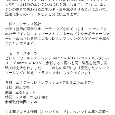
ンや打ち上げ時のエンジンねじれを防止します。 これは、エン
ジンの動きで失われるエネルギー量を減少させることによって、
迅速に多くのパワーを伝えるのに役立ちます。
・低メンテナンス設計
ボディは亜鉛腐食防止コーティングされています。 シールドさ
れたデザインは、エキゾーストマニホールドやターボチャージャ
ーから放出される熱によるウレタンブッシングのダメージを減ら
すことができます。
・モータースポーツ
ピレリーワールドチャレンジ nismo370Z GTS,コンチネンタルシ
リーズ nismo 370Z RCに参戦する車両へも同一製品を使用し実
戦で鍛え抜かれました。 これらの採用により安定したマシンフ
ィーリングに加え、トラブル防止にも役立っています。
素材：エナジーウレタンブッシュ / アルミニウムボディ
仕様 : 純正交換
数量 : 左右1セット
特記 : ～スポーツ走行向け
参考取付時間 : 5.5h
※本商品は日本仕様（右ハンドル）です。左ハンドル車へ装着の