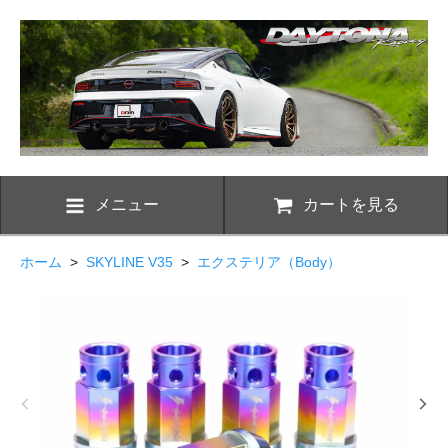
メニュー
カートを見る
ホーム
>
SKYLINE V35
>
エクステリア（Body）