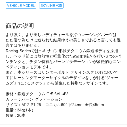
VEHICLE MODEL
SKYLINE V35
商品の説明
より強く、より美しいディティールを持つレーシングパーツは、
ただ勝つ為だけに造られた結果ゆえの美しさであると言っても過
言ではありません。
Racing-Seriesではヘキサゴン形状チタニウム鍛造ボディを採用
し、ヘッド部には放熱性と軽量化のための肉抜きを行い６つのパ
ンチングと、チタン特有なバーングラデーションが象徴的なコン
ペティションモデルです。
また、本シリーズはサンダーボルト デザインスタジオにおいて
主にレーシングモーターサイクルのデザインを手がける"ジェー
ムズ.H"によるスケッチから誕生した特別なデザインです。
素材：鍛造チタニウム Gr5 6AL-4V
カラー：バーン グラデーション
サイズ：M12 P1.25 コニカル60° 径24mm 全長45mm
重量 : 34g(1本）
数量 : 20本