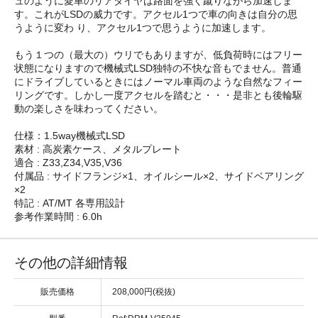
ュのように愛車のリアタイヤは路面を強く蹴りながら加速しま
す。これがLSDの威力です。アクセル1つで車の向きは自分の思
うように変わ り、アクセル1つで思うように加速します。
もう１つの（最大の）ウリでもありますが、低負荷時にはフリー
状態になりますので機械式LSD独特の不快な音もでません。普通
にドライブしているときにはノーマル車両のような自然なフィー
リングです。しかし一度アクセルを踏むと・・・是非とも後輪駆
動の楽しさを味わってください。
仕様：1.5way機械式LSD
素材 : 高炭素ケース、メタルプレート
適合 : Z33,Z34,V35,V36
付属品 : サイドフランジ×1、オイルシール×2、サイドベアリング
×2
特記 : AT/MT 各専用設計
参考作業時間 : 6.0h
その他の詳細情報
販売価格
208,000円(税抜)