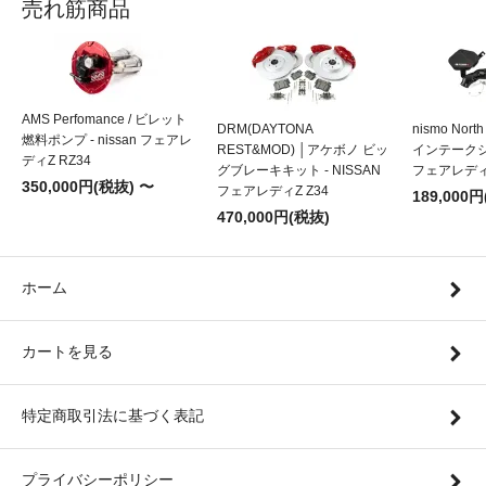
売れ筋商品
AMS Perfomance / ビレット
DRM(DAYTONA
nismo Nort
燃料ポンプ - nissan フェアレ
REST&MOD) │アケボノ ビッ
インテークシス
ディZ RZ34
グブレーキキット - NISSAN
フェアレディZ
350,000円(税抜) 〜
フェアレディZ Z34
189,000
470,000円(税抜)
ホーム
カートを見る
特定商取引法に基づく表記
プライバシーポリシー