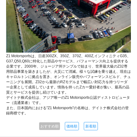
Z1 Motorsportsは、日産300ZX、350Z、370Z、400Z,インフィニティG35、
G37,Q50,Q60に特化した部品やサービス、パフォーマンス向上を提供する
企業です。2000年、ジョージア州テンプルで始まり、世界最大級のZ32専
用部品事業を築きましたが、火災にて消滅。様々な試練を乗り越え、現在は
キャロルトンに拠点を置き、オンライン販売やパフォーマンスビルド、チュ
ーニングを展開。Z32から最新のRZモデルまで幅広い対応力を持つリーダ
ー企業として成長しています。情熱を持ったZカー愛好者が集い、最高の品
質とサービスを提供し続けています。
デイトナ株式会社は、アジア唯一のZ1 Motorsports公認ディストロビュータ
ー（流通業者）です。
また、日本国内における"Z1 Motorsports"の名称は、デイトナ株式会社の登
録商標です。
おすすめ順
価格順
新着順