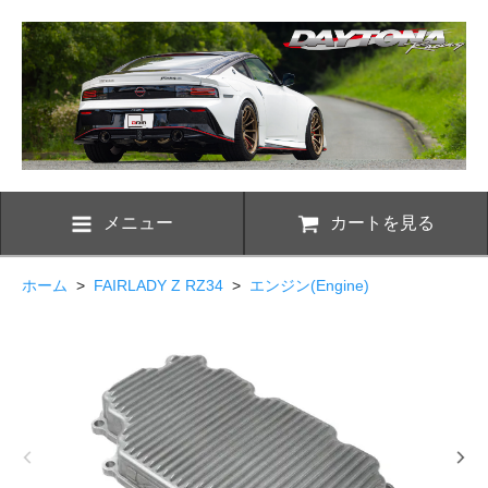
メニュー
カートを見る
ホーム
>
FAIRLADY Z RZ34
>
エンジン(Engine)