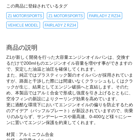
この商品に登録されているタグ
Z1 MOTORSPORTS
Z1 MOTORSPORTS
FAIRLADY Z RZ34
VEHICLE MODEL
FAIRLADY Z RZ34
商品の説明
Z1が新しく開発を行った大容量エンジンオイルパンは、交換す
るだけで200mlものエンジンオイル容量を増やす事ができますの
で、安定した油温と油圧を確保してくれます。
また、純正ではプラスティック製のオイルパンが採用されていま
すが、路面と干渉した際には間違いなくクラッシュもしくはクラ
ックが生じ、結果としてエンジン破損へと直結します。そのた
め、本製品ではアルミ合金で形成し強度を引き上げるとともに、
空冷フィンの新設によりクーリング効果を高めています。
更に過酷な環境下においてエンジンオイルの偏りを防止するため
のアイデア（バッフルプレート）が新設されていますので、街乗
りのみならず、サンデーレースや最高速、0-400など様々にシー
ンに置いてエンジン保護を約束してくれます。
材質 : アルミニウム合金