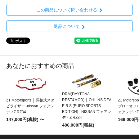
この商品について問い合わせる
返品について
あなたにおすすめの商品
DRM(DAYTONA
REST&MOD) │ OHLINS DFV
Z1 Motorsports │ 調整式スタ
Z1 Motorspo
E.R.S (EURO SPORTS
ビライザー -nissan フェアレ
ブローオフバルブ
EDITION) - NISSAN フェアレ
ディZ RZ34
ェアレディZ 
ディZ RZ34
147,000円(税抜) 〜
166,000
486,000円(税抜)