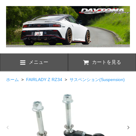
メニュー
カートを見る
ホーム
>
FAIRLADY Z RZ34
>
サスペンション(Suspension)