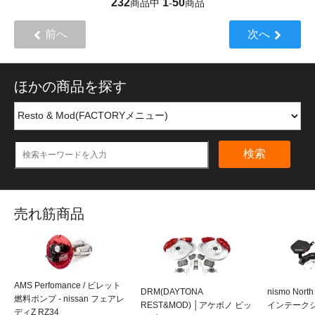
232
1
50
商品中
-
商品
前へ
次へ
ほかの商品を探す
検索
売れ筋商品
AMS Perfomance / ビレット
DRM(DAYTONA
nismo Nort
燃料ポンプ - nissan フェアレ
REST&MOD) │アケボノ ビッ
インテークシス
ディZ RZ34