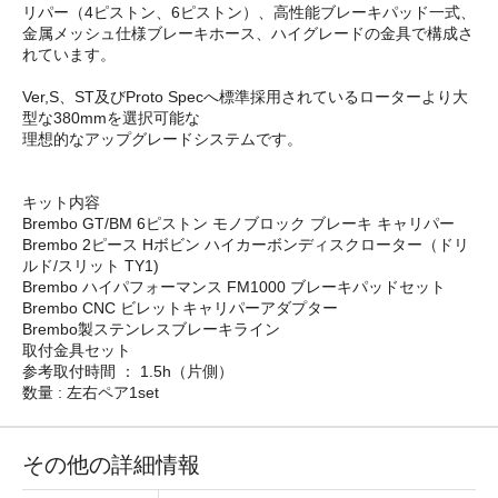
リパー（4ピストン、6ピストン）、高性能ブレーキパッド一式、
金属メッシュ仕様ブレーキホース、ハイグレードの金具で構成さ
れています。
Ver,S、ST及びProto Specへ標準採用されているローターより大
型な380mmを選択可能な
理想的なアップグレードシステムです。
キット内容
Brembo GT/BM 6ピストン モノブロック ブレーキ キャリパー
Brembo 2ピース Hボビン ハイカーボンディスクローター（ドリ
ルド/スリット TY1)
Brembo ハイパフォーマンス FM1000 ブレーキパッドセット
Brembo CNC ビレットキャリパーアダプター
Brembo製ステンレスブレーキライン
取付金具セット
参考取付時間 ： 1.5h（片側）
数量 : 左右ペア1set
その他の詳細情報