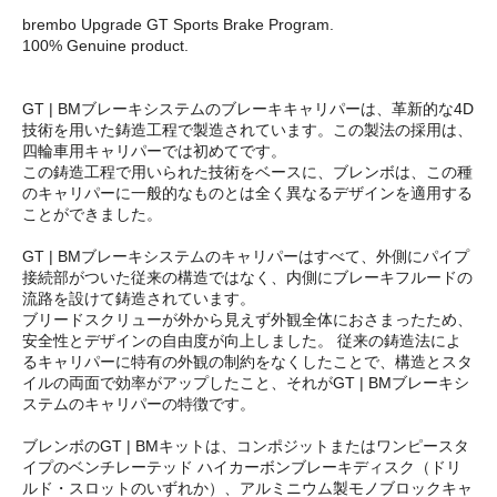
brembo Upgrade GT Sports Brake Program.
100% Genuine product.
GT | BMブレーキシステムのブレーキキャリパーは、革新的な4D
技術を用いた鋳造工程で製造されています。この製法の採用は、
四輪車用キャリパーでは初めてです。
この鋳造工程で用いられた技術をベースに、ブレンボは、この種
のキャリパーに一般的なものとは全く異なるデザインを適用する
ことができました。
GT | BMブレーキシステムのキャリパーはすべて、外側にパイプ
接続部がついた従来の構造ではなく、内側にブレーキフルードの
流路を設けて鋳造されています。
ブリードスクリューが外から見えず外観全体におさまったため、
安全性とデザインの自由度が向上しました。 従来の鋳造法によ
るキャリパーに特有の外観の制約をなくしたことで、構造とスタ
イルの両面で効率がアップしたこと、それがGT | BMブレーキシ
ステムのキャリパーの特徴です。
ブレンボのGT | BMキットは、コンポジットまたはワンピースタ
イプのベンチレーテッド ハイカーボンブレーキディスク（ドリ
ルド・スロットのいずれか）、アルミニウム製モノブロックキャ