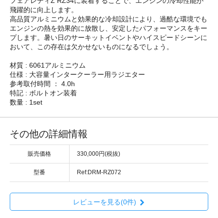
フェアレディZ RZ34に装着することで、エンジンの冷却性能が
飛躍的に向上します。
高品質アルミニウムと効果的な冷却設計により、過酷な環境でも
エンジンの熱を効果的に放散し、安定したパフォーマンスをキー
プします。暑い日のサーキットイベントやハイスピードシーンに
おいて、この存在は欠かせないものになるでしょう。
材質 : 6061アルミニウム
仕様 : 大容量インタークーラー用ラジエター
参考取付時間 ： 4.0h
特記 : ボルトオン装着
数量 : 1set
その他の詳細情報
販売価格
330,000円(税抜)
型番
Ref:DRM-RZ072
レビューを見る(0件)