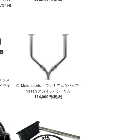
37 NI
トエクス
Z1 Motorsports │ プレミアム Yパイプ -
カイライ
nissan スカイライン V37
114,000円(税抜)