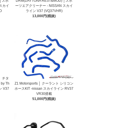
 │スポ
DRM(DAYTONA REST&MOD) │スポ
 スカイ
ーツエアクリーナー - NISSAN スカイ
O
ライン V37 (VQ37VHR)
13,000円(税抜)
 │ チタ
Z1 Motorsports │ クーラント シリコン
y Th
ホースKIT -nissan スカイライン RV37
ン V37
VR30搭載
51,000円(税抜)