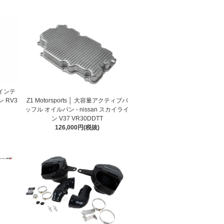
エアインテ
Z1 Motorsports │ 大容量アクティブバ
ン RV3
ッフル オイルパン - nissan スカイライ
ン V37 VR30DDTT
126,000円(税抜)