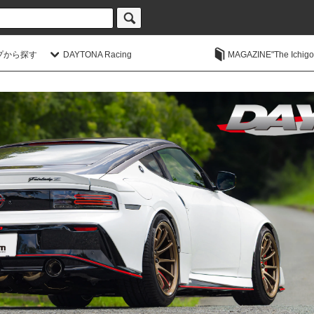
プから探す
DAYTONA Racing
MAGAZINE"The Ichigoic