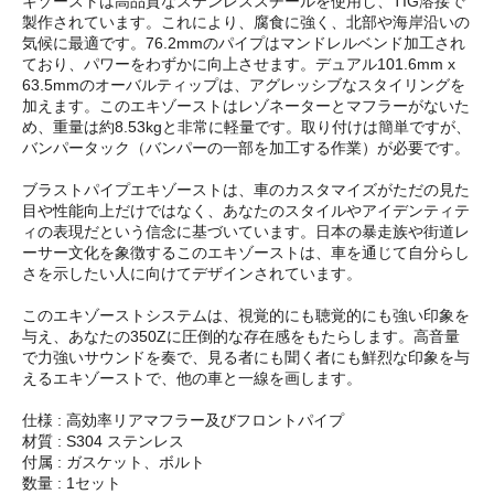
キゾーストは高品質なステンレススチールを使用し、TIG溶接で
製作されています。これにより、腐食に強く、北部や海岸沿いの
気候に最適です。76.2mmのパイプはマンドレルベンド加工され
ており、パワーをわずかに向上させます。デュアル101.6mm x
63.5mmのオーバルティップは、アグレッシブなスタイリングを
加えます。このエキゾーストはレゾネーターとマフラーがないた
め、重量は約8.53kgと非常に軽量です。取り付けは簡単ですが、
バンパータック（バンパーの一部を加工する作業）が必要です。
ブラストパイプエキゾーストは、車のカスタマイズがただの見た
目や性能向上だけではなく、あなたのスタイルやアイデンティテ
ィの表現だという信念に基づいています。日本の暴走族や街道レ
ーサー文化を象徴するこのエキゾーストは、車を通じて自分らし
さを示したい人に向けてデザインされています。
このエキゾーストシステムは、視覚的にも聴覚的にも強い印象を
与え、あなたの350Zに圧倒的な存在感をもたらします。高音量
で力強いサウンドを奏で、見る者にも聞く者にも鮮烈な印象を与
えるエキゾーストで、他の車と一線を画します。
仕様 : 高効率リアマフラー及びフロントパイプ
材質 : S304 ステンレス
付属 : ガスケット、ボルト
数量 : 1セット