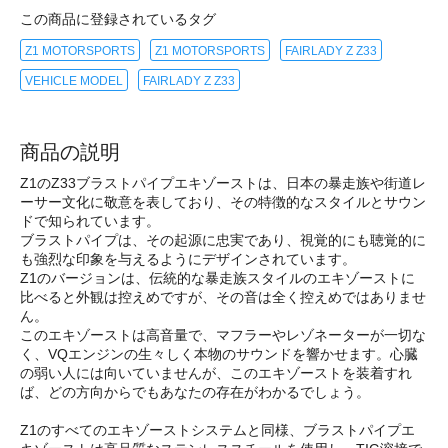
この商品に登録されているタグ
Z1 MOTORSPORTS
Z1 MOTORSPORTS
FAIRLADY Z Z33
VEHICLE MODEL
FAIRLADY Z Z33
商品の説明
Z1のZ33ブラストパイプエキゾーストは、日本の暴走族や街道レ
ーサー文化に敬意を表しており、その特徴的なスタイルとサウン
ドで知られています。
ブラストパイプは、その起源に忠実であり、視覚的にも聴覚的に
も強烈な印象を与えるようにデザインされています。
Z1のバージョンは、伝統的な暴走族スタイルのエキゾーストに
比べると外観は控えめですが、その音は全く控えめではありませ
ん。
このエキゾーストは高音量で、マフラーやレゾネーターが一切な
く、VQエンジンの生々しく本物のサウンドを響かせます。心臓
の弱い人には向いていませんが、このエキゾーストを装着すれ
ば、どの方向からでもあなたの存在がわかるでしょう。
Z1のすべてのエキゾーストシステムと同様、ブラストパイプエ