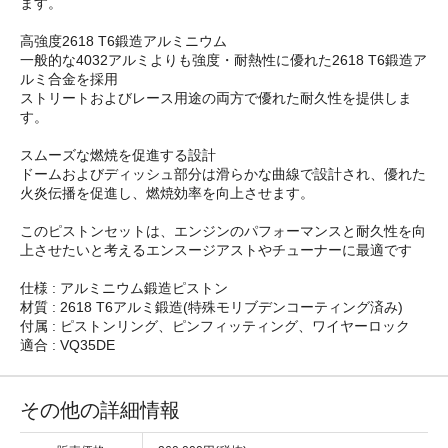
ます。
高強度2618 T6鍛造アルミニウム
一般的な4032アルミよりも強度・耐熱性に優れた2618 T6鍛造ア
ルミ合金を採用
ストリートおよびレース用途の両方で優れた耐久性を提供しま
す。
スムーズな燃焼を促進する設計
ドームおよびディッシュ部分は滑らかな曲線で設計され、優れた
火炎伝播を促進し、燃焼効率を向上させます。
このピストンセットは、エンジンのパフォーマンスと耐久性を向
上させたいと考えるエンスージアストやチューナーに最適です
仕様 : アルミニウム鍛造ピストン
材質 : 2618 T6アルミ鍛造(特殊モリブデンコーティング済み)
付属 : ピストンリング、ピンフィッティング、ワイヤーロック
適合 : VQ35DE
その他の詳細情報