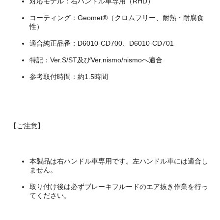
対応モデル：右ハンドル車専用（RHD）
コーティング：Geomet®（クロムフリー、耐熱・耐腐食
性）
適合純正品番：D6010-CD700、D6010-CD701
特記：Ver.S/ST及びVer.nismo/nismoへ適合
参考取付時間：約1.5時間
【ご注意】
本製品は右ハンドル車専用です。左ハンドル車には適合し
ません。
取り付け後は必ずブレーキフルードのエア抜き作業を行っ
てください。