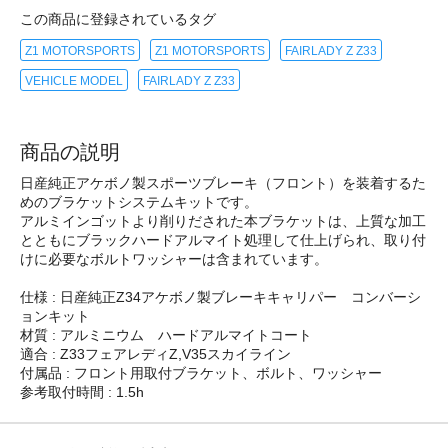
この商品に登録されているタグ
Z1 MOTORSPORTS
Z1 MOTORSPORTS
FAIRLADY Z Z33
VEHICLE MODEL
FAIRLADY Z Z33
商品の説明
日産純正アケボノ製スポーツブレーキ（フロント）を装着するた
めのブラケットシステムキットです。
アルミインゴットより削りだされた本ブラケットは、上質な加工
とともにブラックハードアルマイト処理して仕上げられ、取り付
けに必要なボルトワッシャーは含まれています。
仕様 : 日産純正Z34アケボノ製ブレーキキャリパー コンバーシ
ョンキット
材質 : アルミニウム ハードアルマイトコート
適合 : Z33フェアレディZ,V35スカイライン
付属品 : フロント用取付ブラケット、ボルト、ワッシャー
参考取付時間 : 1.5h