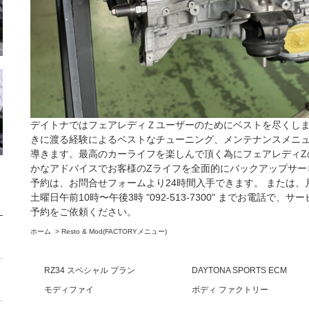
デイトナではフェアレディＺユーザーのためにベストを尽くし
きに渡る経験によるベストなチューニング、メンテナンスメニ
導きます。最高のカーライフを楽しんで頂く為にフェアレディZ
かなアドバイスでお客様のZライフを全面的にバックアップサー
予約は、
お問合せフォーム
より24時間入手できます。 または、
土曜日午前10時〜午後3時 "092-513-7300" までお電話
予約をご依頼ください。
ホーム
>
Resto & Mod(FACTORYメニュー)
RZ34 スペシャル プラン
DAYTONA SPORTS ECM
モディファイ
ボディ ファクトリー