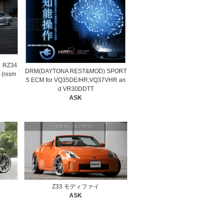
 RZ34
DRM(DAYTONA REST&MOD) SPORT
 (nism
S ECM for VQ35DE/HR,VQ37VHR an
d VR30DDTT
ASK
Z33 モディファイ
ASK