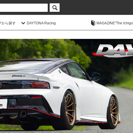
プから探す
DAYTONA Racing
MAGAZINE"The Ichigoic