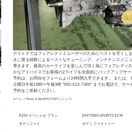
デイトナではフェアレディＺユーザーのためにベストを尽くし
きに渡る経験によるベストなチューニング、メンテナンスメニ
導きます。最高のカーライフを楽しんで頂く為にフェアレディZ
かなアドバイスでお客様のZライフを全面的にバックアップサー
予約は、
お問合せフォーム
より24時間入手できます。 または、
土曜日午前10時〜午後3時 "092-513-7300" までお電話
予約をご依頼ください。
ホーム
>
Resto & Mod(FACTORYメニュー)
RZ34 スペシャル プラン
DAYTONA SPORTS ECM
モディファイ
ボディ ファクトリー