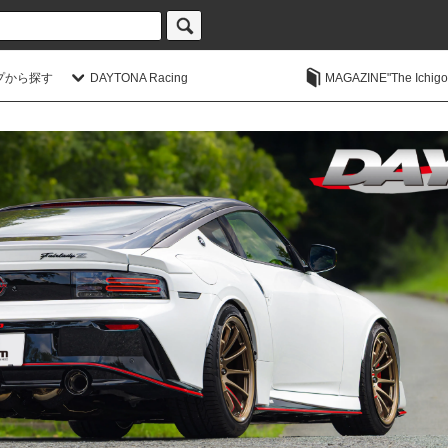
プから探す
DAYTONA Racing
MAGAZINE"The Ichigoic