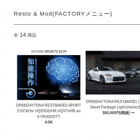
Resto & Mod(FACTORYメニュー)
14
全
商品
DRM(DAYTONA REST&MOD)┃
DRM(DAYTONA REST&MOD) SPORT
Street Package Light (nism
S ECM for VQ35DE/HR,VQ37VHR an
380,000円(税抜) 〜
d VR30DDTT
ASK