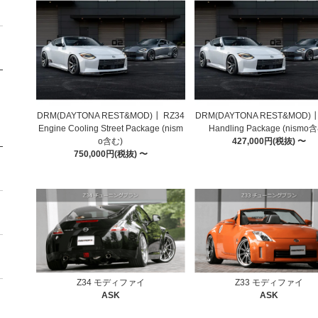
DRM(DAYTONA REST&MOD)┃ RZ34
DRM(DAYTONA REST&MOD)┃
Engine Cooling Street Package (nism
Handling Package (nismo
o含む)
427,000円(税抜) 〜
750,000円(税抜) 〜
Z34 モディファイ
Z33 モディファイ
ASK
ASK