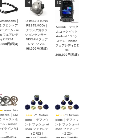
9
10
Motorsports │
DRM(DAYTONA
造 フロントア
REST&MOD) │
AuCAR │デジタ
ーアーム - ni
クランク角ポジ
ルコックピット
an フェアレデ
ションセンサー -
Android 13.0シ
ィZ RZ34
NISSAN フェア
ステム - nissan
8,000円(税抜)
レディZ Z32
フェアレディZ Z
98,000円(税抜)
34
208,000円(税抜)
nismo Nor
America │ LM-
Z1 Motors
Z1 Motors
S6 キャストホ
ports │ デフマウ
ports │ デフマウ
ル - nissan
ント ブッシュ- ni
ント ブッシュ- ni
イライン V3
ssan フェアレデ
ssan フェアレデ
5
ィZ RZ34
ィZ Z34
,000円(税抜)