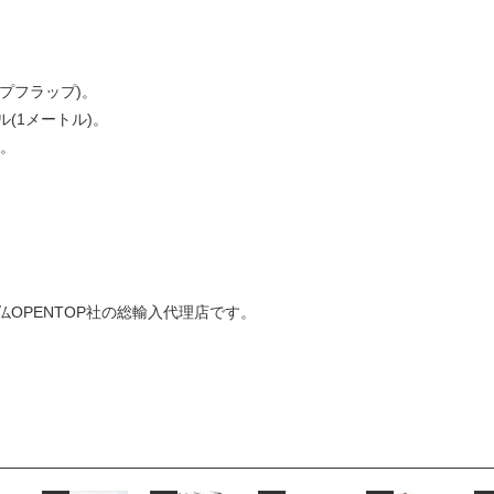
ップフラップ)。
1メートル)。
。
OPENTOP社の総輸入代理店です。