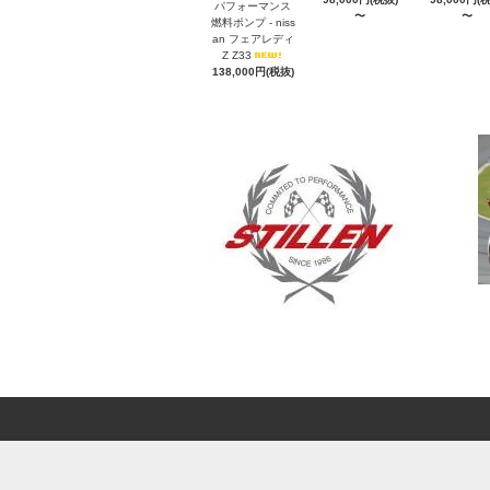
パフォーマンス
〜
〜
燃料ポンプ - niss
an フェアレディ
Z Z33
138,000円(税抜)