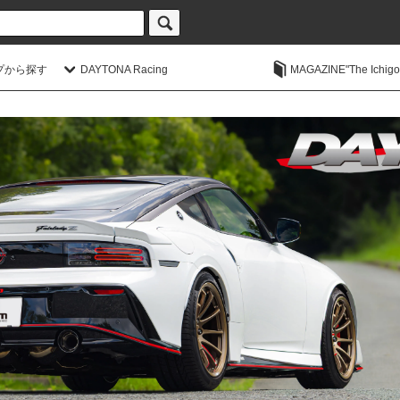
プから探す
DAYTONA Racing
MAGAZINE"The Ichigoic