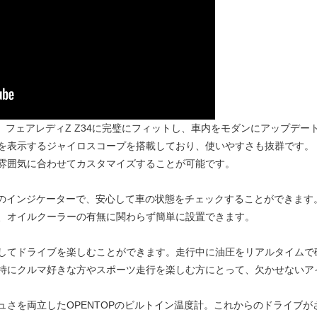
は、フェアレディZ Z34に完璧にフィットし、車内をモダンにアップデー
を表示するジャイロスコープを搭載しており、使いやすさも抜群です。
雰囲気に合わせてカスタマイズすることが可能です。
5%のインジケーターで、安心して車の状態をチェックすることができます
、オイルクーラーの有無に関わらず簡単に設置できます。
してドライブを楽しむことができます。走行中に油圧をリアルタイムで
特にクルマ好きな方やスポーツ走行を楽しむ方にとって、欠かせないア
ュさを両立したOPENTOPのビルトイン温度計。これからのドライブ