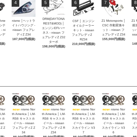
4
5
6
7
8
DRM(DAYTONA
 Ame
nismo │ヘットラ
Z1 Motorsports │
Z1 
CSF │ エンジン
REST&MOD) │
インテ
イトハウジング -
CSC 作動変換キ
鍛
オイルクーラー
エンジンEFIハー
 ni
nissan フェアレ
ット - nissan フ
ッパ
キット - nissan
ネス - nissan フ
アレデ
ディZ Z34
ェアレディZ Z34
ss
フェアレディZ
ェアレディZ Z32
4
187,000円(税抜)
155,000円(税抜)
RZ34
ターボ
税抜)
14
210,000円(税抜)
198,000円(税抜)
 Nor
nismo Nor
nismo Nor
nismo Nor
nismo Nor
 LM-
th America │ LM-
th America │ LM-
th America │ LM-
th America │ LM-
th 
トホ
RS6 キャストホ
RS6 キャストホ
RS6 キャストホ
RS6 キャストホ
R
san
イール - nissan
イール - nissan
イール - nissan
イール - nissan
イー
 Z
フェアレディZ Z
フェアレディZ R
スカイライン V3
スカイライン V3
スカ
34
Z34
7
6
税抜)
98,000円(税抜)
98,000円(税抜)
98,000円(税抜)
98,000円(税抜)
98