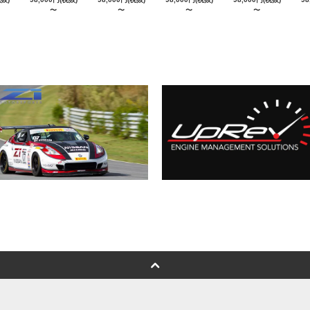
〜
〜
〜
〜