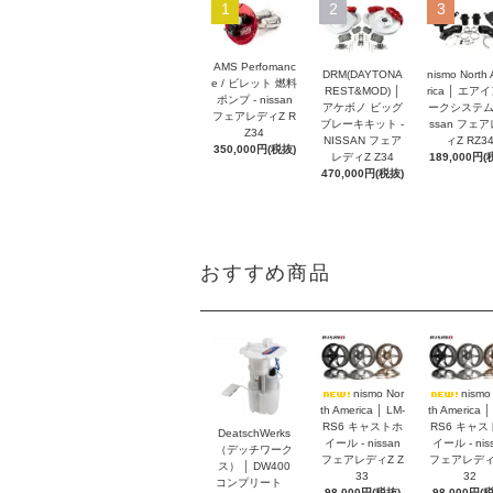
1
2
3
AMS Perfomanc
DRM(DAYTONA
nismo North
e / ビレット 燃料
REST&MOD) │
rica │ エア
ポンプ - nissan
アケボノ ビッグ
ークシステム -
フェアレディZ R
ブレーキキット -
ssan フェ
Z34
NISSAN フェア
ィZ RZ3
350,000円(税抜)
レディZ Z34
189,000円(
470,000円(税抜)
おすすめ商品
nismo Nor
nismo
th America │ LM-
th America │
RS6 キャストホ
RS6 キャス
DeatschWerks
イール - nissan
イール - nis
（デッチワーク
フェアレディZ Z
フェアレディZ
ス） │ DW400
33
32
コンプリート
98,000円(税抜)
98,000円(