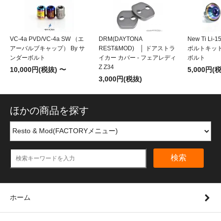
VC-4a PVD/VC-4a SW （エ
DRM(DAYTONA
New Ti Li
アーバルブキャップ） By サ
REST&MOD) │ ドアストラ
ボルトキット
ンダーボルト
イカー カバー - フェアレディ
ボルト
Z Z34
10,000円(税抜) 〜
5,000円(
3,000円(税抜)
ほかの商品を探す
検索
ホーム