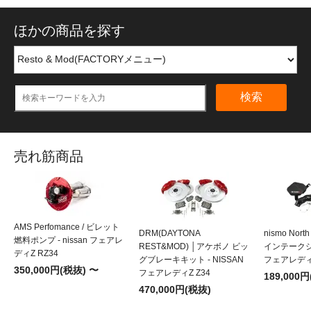
ほかの商品を探す
検索
売れ筋商品
AMS Perfomance / ビレット
DRM(DAYTONA
nismo Nort
燃料ポンプ - nissan フェアレ
REST&MOD) │アケボノ ビッ
インテークシス
ディZ RZ34
グブレーキキット - NISSAN
フェアレディZ
350,000円(税抜) 〜
フェアレディZ Z34
189,000
470,000円(税抜)