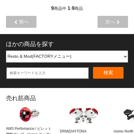
9
1
9
商品中
-
商品
前へ
次へ
ほかの商品を探す
検索
売れ筋商品
AMS Perfomance / ビレット
DRM(DAYTONA
nismo Nort