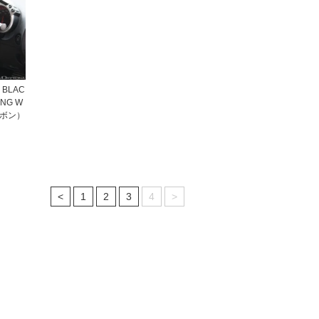
 BLAC
ING W
ーボン）
<
1
2
3
4
>