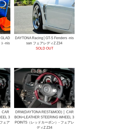
DAYTONA Racing│GT-S Fenders -nis
 GLAD
san フェアレディZ Z34
-nis
SOLD OUT
│ CAR
DRM(DAYTONA REST&MOD) │ CAR
EEL 3
BON×LEATHER STEERING WHEEL 3
 フェア
POINTS（レッドカーボン）- フェアレ
ディZ Z34