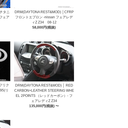
)│チタニ
DRM(DAYTONA REST&MOD) │CFRP
 フェア
フロントエプロン -nissan フェアレデ
ィZ Z34 08-12
58,000円(税抜)
 フリク
DRM(DAYTONA REST&MOD) │ RED
5(リ
CARBON×LEATHER STEERING WHE
EL 2POINTS （レッドカーボン）- フ
ェアレディZ Z34
135,000円(税抜) 〜