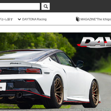
プから探す
DAYTONA Racing
MAGAZINE"The Ichigoic