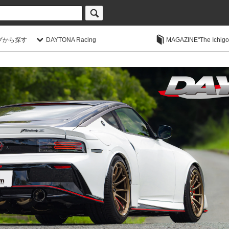
プから探す
DAYTONA Racing
MAGAZINE"The Ichigoic