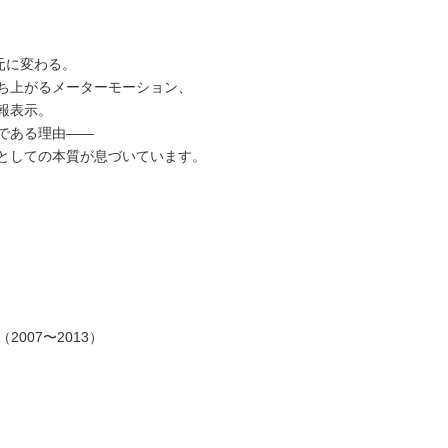
元に変わる。
ち上がるメーターモーション、
報表示。
である理由——
としての本質が息づいています。
（2007〜2013）