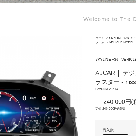
Welcome to The D
ホーム
>
SKYLINE V36
>
イ
ホーム
>
VEHICLE MODEL
SKYLINE V36
VEHICL
AuCAR │
ラスター - ni
Ref:DRM-V36141
240,000円
定価 240,000円(税抜)
購入数