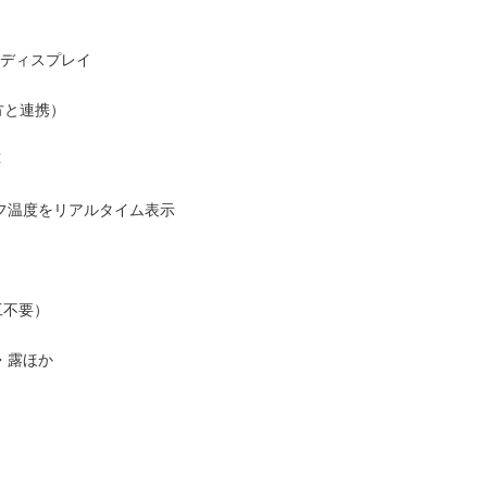
P）ディスプレイ
e双方と連携）
応
フ温度をリアルタイム表示
工不要）
・露ほか