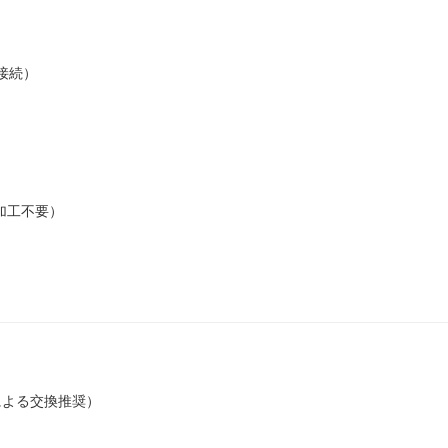
無線接続）
加工不要）
による交換推奨）