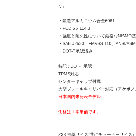
う。
・鍛造アルミニウム合金6061
・PCD 5 x 114.3
・強度と耐久性について厳格なNISMO
・SAE-J2530、FMVSS-110、ANSI/ASM
・DOT-T承認済み
特記 : DOT-T承認
TPMS対応
センターキャップ付属
大型ブレーキキャリパー対応（アケボノ、3
日本国内未発表モデル
価格は１本単価です。
Z33 推奨サイズ(共にチューナーサイズ)