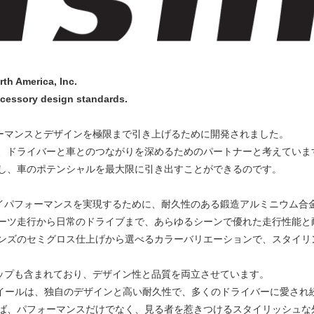
th America, Inc.
cessory design standards.
パフォーマンスとデザインを極限まで引き上げるために開発されました。
、ドライバーと車とのつながりを深めるためのパートナーと考えていま
し、車のポテンシャルを最大限に引き出すことができるのです。
かつハイパフォーマンスを実現するために、耐久性のある鍛造アルミニウム合
ーツ走行から日常のドライブまで、あらゆるシーンで優れた走行性能と
ンズのセミグロス仕上げから選べるカラーバリエーションで、スタイリ
ャップも含まれており、デザイン性と品質を両立させています。
RS1ホイールは、独自のデザインと高い耐久性で、多くのドライバーに愛さ
ば、パフォーマンスだけでなく、見る者を惹きつけるスタイリッシュな