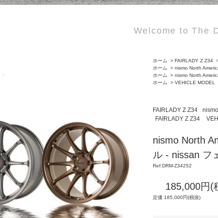
Welcome to The D
ホーム
>
FAIRLADY Z Z34
ホーム
>
nismo North Ameri
ホーム
>
nismo North Ameri
ホーム
>
VEHICLE MODEL
FAIRLADY Z Z34
nismo
FAIRLADY Z Z34
VEH
nismo North
ル - nissan
Ref:DRM-Z34252
185,000円(
定価 185,000円(税抜)