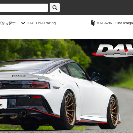
プから探す
DAYTONA Racing
MAGAZINE"The Ichigoic