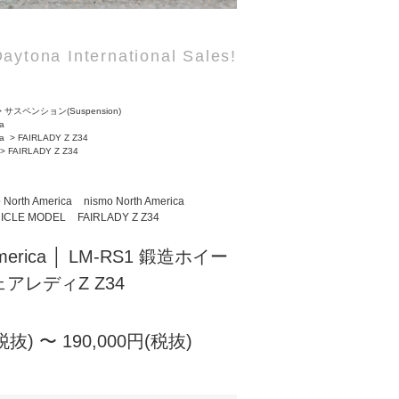
aytona International Sales!
>
サスペンション(Suspension)
ca
ca
>
FAIRLADY Z Z34
>
FAIRLADY Z Z34
 North America
nismo North America
ICLE MODEL
FAIRLADY Z Z34
 America │ LM-RS1 鍛造ホイー
 フェアレディZ Z34
税抜) 〜 190,000円(税抜)