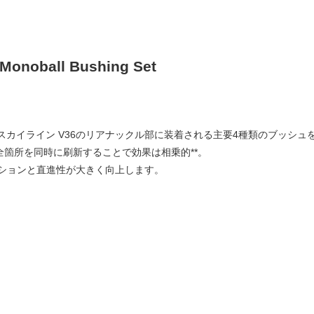
Monoball Bushing Set
34 / スカイライン V36のリアナックル部に装着される主要4種類のブッ
全箇所を同時に刷新することで効果は相乗的**。
ションと直進性が大きく向上します。