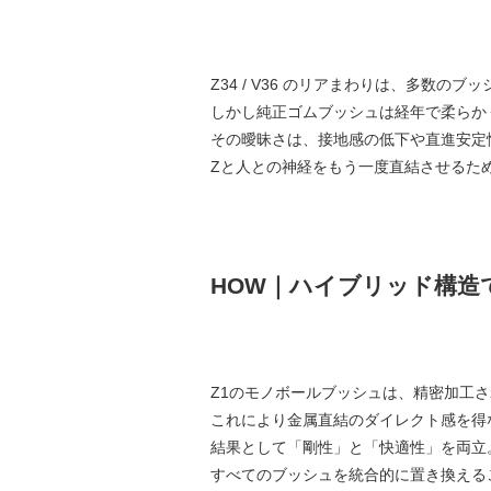
Z34 / V36 のリアまわりは、多数の
しかし純正ゴムブッシュは経年で柔らか
その曖昧さは、接地感の低下や直進安定
Zと人との神経をもう一度直結させるた
HOW｜ハイブリッド構造
Z1のモノボールブッシュは、精密加工
これにより金属直結のダイレクト感を得
結果として「剛性」と「快適性」を両立
すべてのブッシュを統合的に置き換える