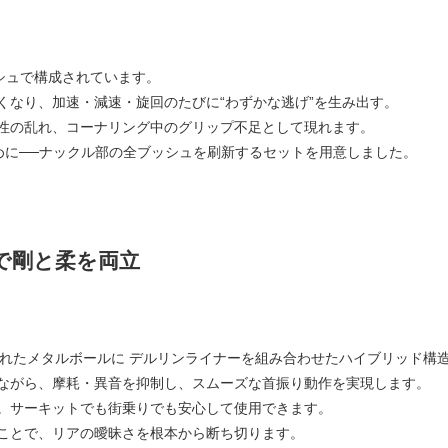
ブッシュで構成されています。
くなり、加速・減速・旋回のたびに“わずかな逃げ”を生み出す。
性の乱れ、コーナリング中のグリップ不足として現れます。
めに──ナックル部の全ブッシュを刷新するセットを用意しました。
で剛と柔を両立
されたメタルボールに デルリンライナーを組み合わせたハイブリッド構
ながら、摩耗・異音を抑制し、スムーズな首振り動作を実現します。
。サーキットでも街乗りでも安心して使用できます。
ことで、リアの曖昧さを根本から断ち切ります。