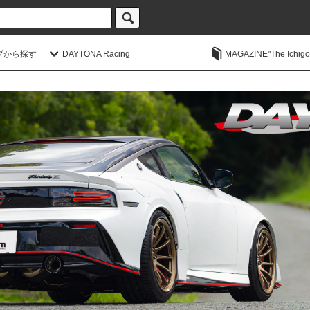
プから探す
DAYTONA Racing
MAGAZINE"The Ichigoic