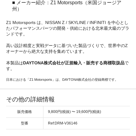
■ メーカー紹介：Z1 Motorsports（米国ジョージア
州）
Z1 Motorsports は、NISSAN Z / SKYLINE / INFINITI を中心とし
たパフォーマンスパーツの開発・供給における北米最大級のブラ
ンドです。
高い設計精度と実戦データに基づいた製品づくりで、世界中のZ
オーナーから絶大な支持を集めています。
本製品は
DAYTONA株式会社が正規輸入・販売する商標取扱品
で
す。
日本における「Z1 Motorsports」は、DAYTONA株式会社の登録商標です。
その他の詳細情報
販売価格
9,800円(税抜) 〜 19,600円(税抜)
型番
Ref:DRM-V36146