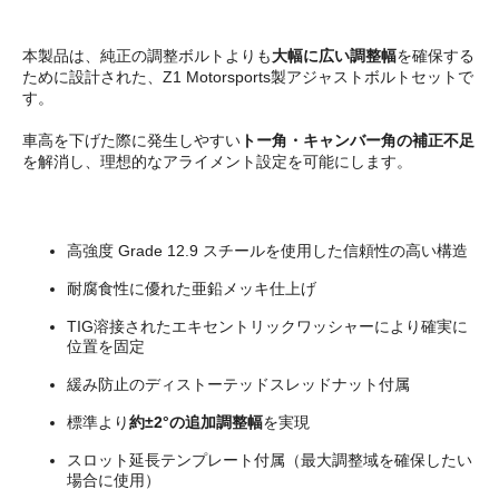
本製品は、純正の調整ボルトよりも
大幅に広い調整幅
を確保する
ために設計された、Z1 Motorsports製アジャストボルトセットで
す。
車高を下げた際に発生しやすい
トー角・キャンバー角の補正不足
を解消し、理想的なアライメント設定を可能にします。
高強度 Grade 12.9 スチールを使用した信頼性の高い構造
耐腐食性に優れた亜鉛メッキ仕上げ
TIG溶接されたエキセントリックワッシャーにより確実に
位置を固定
緩み防止のディストーテッドスレッドナット付属
標準より
約±2°の追加調整幅
を実現
スロット延長テンプレート付属（最大調整域を確保したい
場合に使用）