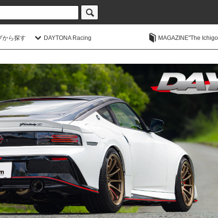
プから探す
DAYTONA Racing
MAGAZINE"The Ichigoic