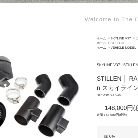
Welcome to The D
ホーム
>
SKYLINE V37
>
エ
ホーム
>
STILLEN
ホーム
>
VEHICLE MODEL
SKYLINE V37
STILLE
STILLEN │ 
n スカイライン R
Ref:DRM-V37109
148,000円
定価 148,000円(税抜)
購入数