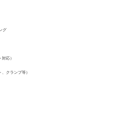
ング
ト対応）
ト、クランプ等）