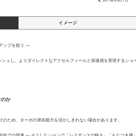
買い物を続ける
イメージ
アップを狙う —
レッシュし、よりダイレクトなアクセルフィールと加速感を実現するショ
なのか
計のため、ターボの潜在能力を活かしきれない場合があります。
街中での加速 — そうしたシーンで「レスポンスの鈍さ」「もたつき感