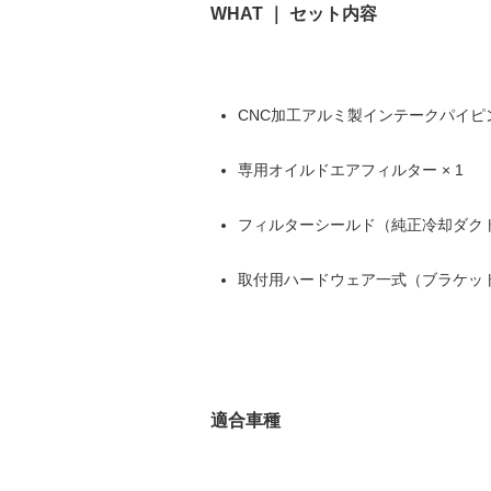
WHAT ｜ セット内容
CNC加工アルミ製インテークパイピ
専用オイルドエアフィルター × 1
フィルターシールド（純正冷却ダク
取付用ハードウェア一式（ブラケッ
適合車種