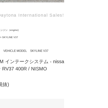
aytona International Sales!
ンジン（engine)
>
SKYLINE V37
N
VEHICLE MODEL
SKYLINE V37
RAM インテークシステム - nissa
V37 400R / NISMO
(税抜)