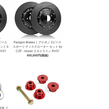
2ピース
Paragon Brakes │ アケボノ 2ピース
ント b
スポーツ ディスクローター セット by
RV37
CZP - nissan スカイライン RV37
450,000円(税抜)
ONO6 フ