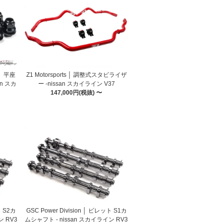
 │ 平座
Z1 Motorsports │ 調整式スタビライザ
n スカ
ー -nissan スカイライン V37
147,000円(税抜) 〜
ト S2カ
GSC Power Division │ ビレット S1カ
ン RV3
ムシャフト - nissan スカイライン RV3