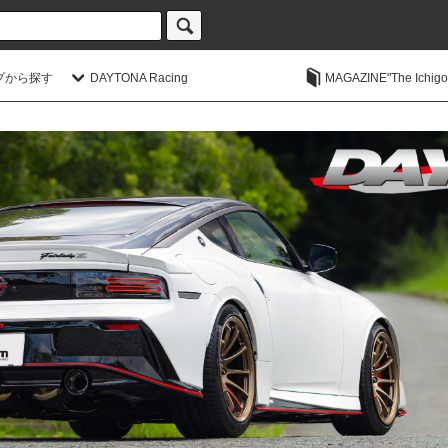
プから探す
DAYTONA Racing
MAGAZINE"The Ichigoic