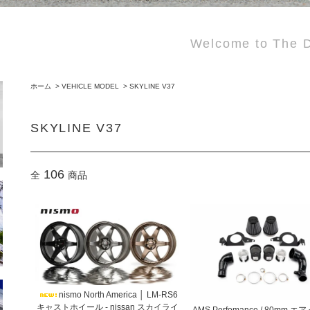
Welcome to The D
ホーム
>
VEHICLE MODEL
>
SKYLINE V37
SKYLINE V37
106
全
商品
nismo North America │ LM-RS6
キャストホイール - nissan スカイライ