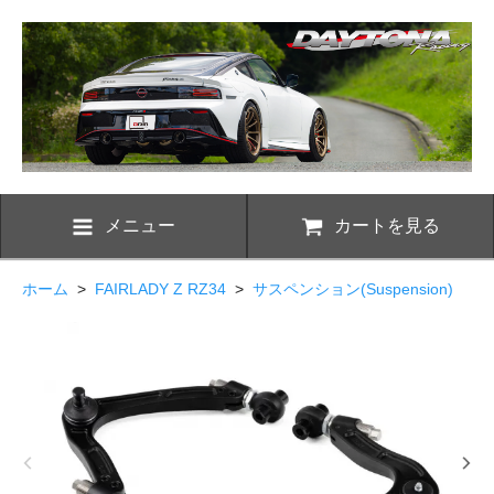
メニュー
カートを見る
ホーム
>
FAIRLADY Z RZ34
>
サスペンション(Suspension)