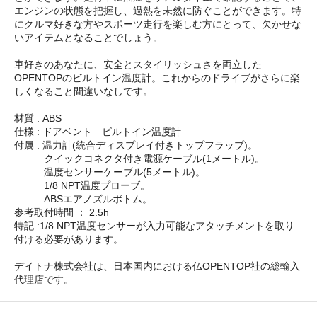
エンジンの状態を把握し、過熱を未然に防ぐことができます。特
にクルマ好きな方やスポーツ走行を楽しむ方にとって、欠かせな
いアイテムとなることでしょう。
車好きのあなたに、安全とスタイリッシュさを両立した
OPENTOPのビルトイン温度計。これからのドライブがさらに楽
しくなること間違いなしです。
材質 : ABS
仕様 : ドアベント ビルトイン温度計
付属 : 温力計(統合ディスプレイ付きトップフラップ)。
クイックコネクタ付き電源ケーブル(1メートル)。
温度センサーケーブル(5メートル)。
1/8 NPT温度プローブ。
ABSエアノズルボトム。
参考取付時間 ： 2.5h
特記 :1/8 NPT温度センサーが入力可能なアタッチメントを取り
付ける必要があります。
デイトナ株式会社は、日本国内における仏OPENTOP社の総輸入
代理店です。