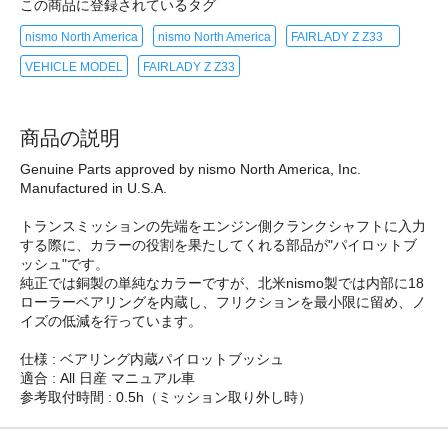
この商品に登録されているタグ
nismo North America
nismo North America
FAIRLADY Z Z33
VEHICLE MODEL
FAIRLADY Z Z33
商品の説明
Genuine Parts approved by nismo North America, Inc.
Manufactured in U.S.A.
トランスミッションの先端をエンジン側クランクシャフトに入力
する際に、カラーの役割を果たしてくれる部品が"パイロットブ
ッシュ"です。
純正では銅製の単純なカラーですが、北米nismo製では内部に18
ローラーベアリングを内蔵し、フリクションを最小限に留め、ノ
イズの低減を行っています。
仕様 : ベアリング内蔵パイロットブッシュ
適合 : All 日産 マニュアル車
参考取付時間 : 0.5h（ミッション取り外し時）