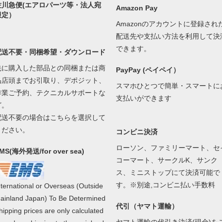
佐川急便(エアロパーツ等・法人宛
Amazon Pay
限定）
Amazonのアカウントに登録され
配送先や支払い方法を利用して決
できます。
配送不要・同梱希望・ダウンロード
先に購入した部品との同梱または商
PayPay (ペイペイ）
品店頭までお引取り、デポジット、
スマホひとつで簡単・スマートに
作業ご予約、テクニカルサポートな
支払いができます
ど。
配送不要の場合はこちらを選択して
ください。
コンビニ決済
ローソン、ファミリーマート、セ
MS(海外発送/for over sea)
コーマート、サークルK、サンク
ス、ミニストップにて決済可能で
す。※別途,コンビニ払い手数料
nternational or Overseas (Outside
ainland Japan) To Be Determined
代引（ヤマト運輸）
hipping prices are only calculated
ヤマト運輸の代引き決済(現金)を