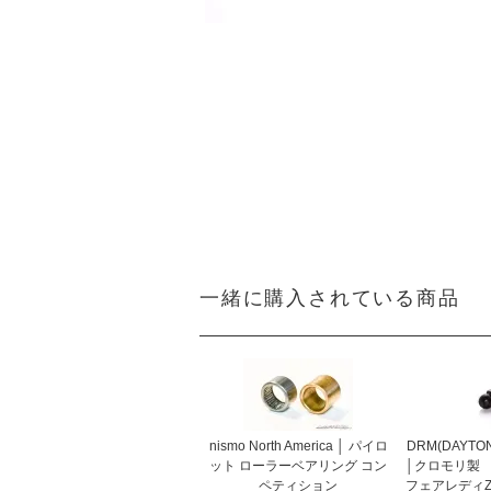
一緒に購入されている商品
nismo North America │ パイロ
DRM(DAYTO
ット ローラーベアリング コン
│クロモリ製
ペティション
フェアレディZ 