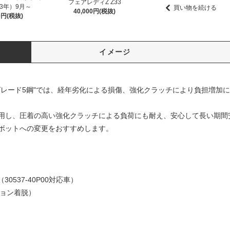
フェアレディZ Z33
03年）9月～
買い物を続ける
40,000円(税抜)
00円(税抜)
イメージ
グレード5鋼"では、経年劣化による損傷、強化クラッチにより負担増加
用し、圧着の高い強化クラッチによる負荷にも耐え、安心して長い期間
ボットへの変更をおすすめします。
（30537-40P00対応車）
ション着脱）