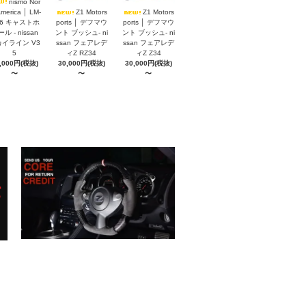
nismo Nor
America │ LM-
Z1 Motors
Z1 Motors
S6 キャストホ
ports │ デフマウ
ports │ デフマウ
ル - nissan
ント ブッシュ- ni
ント ブッシュ- ni
イライン V3
ssan フェアレデ
ssan フェアレデ
5
ィZ RZ34
ィZ Z34
,000円(税抜)
30,000円(税抜)
30,000円(税抜)
〜
〜
〜