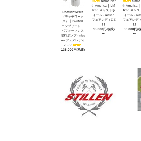
nismo Nor
nismo
th America │ LM-
th America │
RS6 キャストホ
RS6 キャス
DeatschWerks
イール - nissan
イール - nis
（デッチワーク
フェアレディZ Z
フェアレディZ
ス） │ DW400
33
32
コンプリート
98,000円(税抜)
98,000円(
パフォーマンス
〜
〜
燃料ポンプ - niss
an フェアレディ
Z Z33
138,000円(税抜)