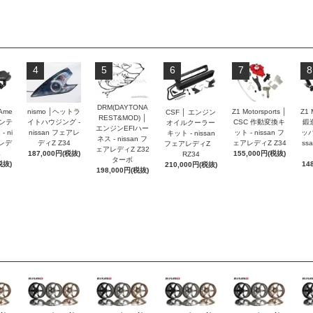
4
5
6
7
8
DRM(DAYTONA
 Ame
nismo │ヘットラ
Z1 Motorsports │
Z1 
CSF │ エンジン
REST&MOD) │
インテ
イトハウジング -
CSC 作動変換キ
鍛
オイルクーラー
エンジンEFIハー
 ni
nissan フェアレ
ット - nissan フ
ッパ
キット - nissan
ネス - nissan フ
アレデ
ディZ Z34
ェアレディZ Z34
ss
フェアレディZ
ェアレディZ Z32
4
187,000円(税抜)
155,000円(税抜)
RZ34
ターボ
税抜)
14
210,000円(税抜)
198,000円(税抜)