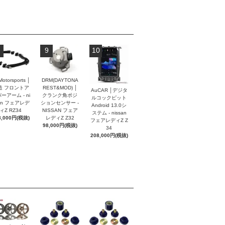
9
10
Motorsports │
DRM(DAYTONA
造 フロントア
REST&MOD) │
AuCAR │デジタ
ーアーム - ni
クランク角ポジ
ルコックピット
an フェアレデ
ションセンサー -
Android 13.0シ
ィZ RZ34
NISSAN フェア
ステム - nissan
8,000円(税抜)
レディZ Z32
フェアレディZ Z
98,000円(税抜)
34
208,000円(税抜)