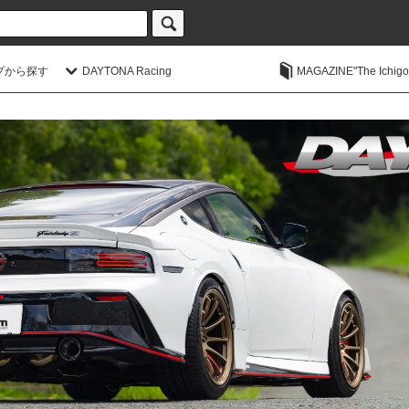
プから探す
DAYTONA Racing
MAGAZINE"The Ichigoic