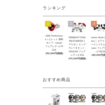
ランキング
1
2
3
AMS Perfomanc
DRM(DAYTONA
nismo North
e / ビレット 燃料
REST&MOD) │
rica │ エア
ポンプ - nissan
アケボノ ビッグ
ークシステム -
フェアレディZ R
ブレーキキット -
ssan フェ
Z34
NISSAN フェア
ィZ RZ3
350,000円(税抜)
レディZ Z34
189,000円(
470,000円(税抜)
おすすめ商品