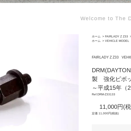
Welcome to The D
ホーム
>
FAIRLADY Z Z33
ホーム
>
VEHICLE MODEL
FAIRLADY Z Z33
VEHI
DRM(DAYTO
製 強化ピボッ
～平成15年（2
Ref:DRM-Z33133
11,000円(
定価 11,000円(税抜)