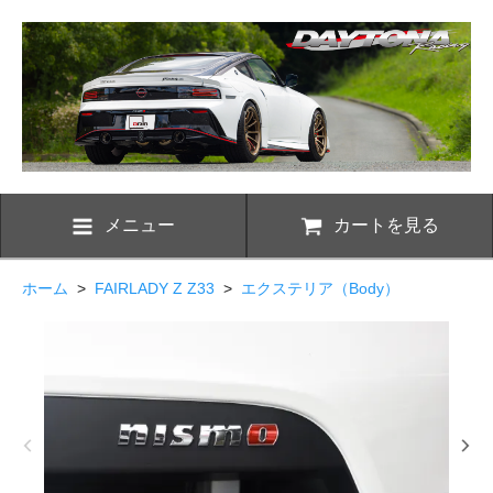
メニュー
カートを見る
ホーム
>
FAIRLADY Z Z33
>
エクステリア（Body）